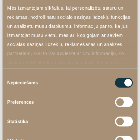
Mēs izmantojam sīkfailus, lai personalizētu saturu un
reklāmas, nodrošinātu sociālo saziņas līdzekļu funkcijas
un analizētu mūsu datplūsmu. Informāciju par to, kā jūs
izmantojat mūsu vietni, mēs arī kopīgojam ar saviem
sociālās saziņas līdzekļu, reklamēšanas un analīzes
partneriem, kuri to var apvienot ar citu informāciju, ko
viņiem sniedzat vai ko viņi apkopo, kad lietojat viņu
pakalpojumus. Vairāk informācija
Privātuma politika
Piekrišanas
sadaļā šeit
.
Nepieciešams
izvēle
Preferences
Statistika