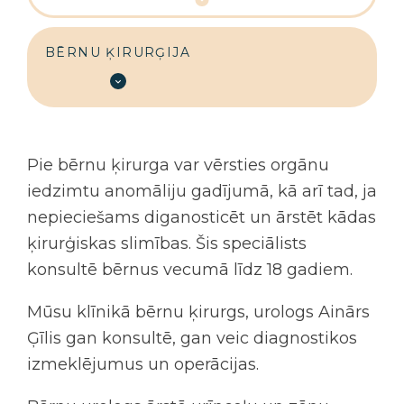
BĒRNU ĶIRURĢIJA
Pie bērnu ķirurga var vērsties orgānu
iedzimtu anomāliju gadījumā, kā arī tad, ja
nepieciešams diganosticēt un ārstēt kādas
ķirurģiskas slimības. Šis speciālists
konsultē bērnus vecumā līdz 18 gadiem.
Mūsu klīnikā
bērnu ķirurgs
, urologs Ainārs
Ģīlis gan konsultē, gan veic diagnostikos
izmeklējumus un operācijas.