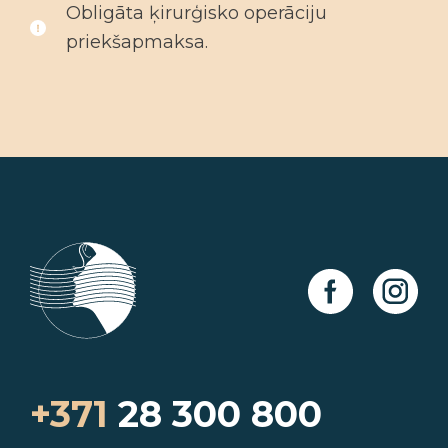
Obligāta ķirurģisko operāciju
priekšapmaksa.
+371
28 300 800