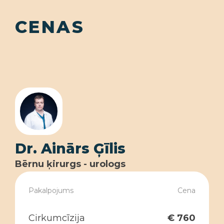
CENAS
Dr. Ainārs Ģīlis
Bērnu ķirurgs - urologs
Pakalpojums
Cena
Cirkumcīzija
€ 760