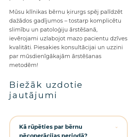
Mūsu klīnikas
bērnu ķirurgs
spēj palīdzēt
dažādos gadījumos – tostarp komplicētu
slimību un patoloģiju ārstēšanā,
ievērojami uzlabojot mazo pacientu dzīves
kvalitāti. Piesakies konsultācijai un uzzini
par mūsdienīgākajām ārstēšanas
metodēm!
Biežāk uzdotie
jautājumi
Kā rūpēties par bērnu
pēcoperācijas periodā?