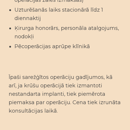
operācijas zāles izmaksas)
Uzturēšanās laiks stacionārā līdz 1
diennaktij
Ķirurga honorārs, personāla atalgojums,
nodokļi
Pēcoperācijas aprūpe klīnikā
Īpaši sarežģītos operāciju gadījumos, kā
arī, ja krūšu operācijā tiek izmantoti
nestandarta implanti, tiek piemērota
piemaksa par operāciju. Cena tiek izrunāta
konsultācijas laikā.