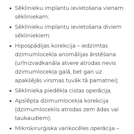
Sēklinieku implantu ievietošana vienam
sēkliniekam;
Sēklinieku implantu ievietošana diviem
sēkliniekiem;
Hipospādijas korekcija –
iedzimtas
dzimumlocekļa anomālijas ārstēšana
(urīnizvadkanāla atvere atrodas nevis
dzimumlocekļa galā, bet gan uz
apakšējās virsmas tuvāk tā pamatnei);
Sēklinieka piedēkļa cistas operācija;
Apslēpta dzimumlocekļa korekcija
(
dzimumloceklis atrodas zem ādas vai
taukaudiem)
;
Mikroķirurģiska varikocēles operācija –