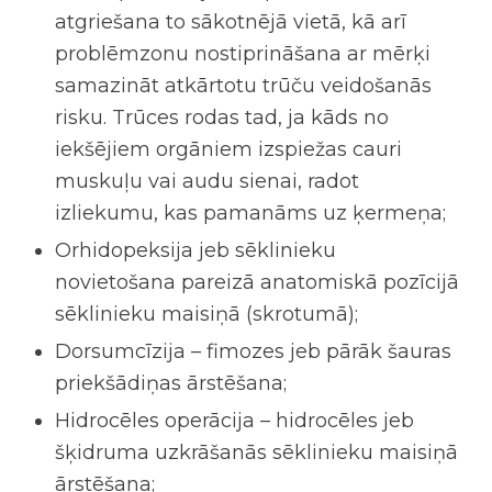
atgriešana to sākotnējā vietā, kā arī
problēmzonu nostiprināšana ar mērķi
samazināt atkārtotu trūču veidošanās
risku
.
Trūces rodas tad, ja kāds no
iekšējiem orgāniem izspiežas cauri
muskuļu vai audu sienai, radot
izliekumu, kas pamanāms uz ķermeņa;
Orhidopeksija
jeb sēklinieku
novietošana pareizā anatomiskā pozīcijā
sēklinieku maisiņā (skrotumā);
Dorsumcīzija –
fimozes jeb pārāk šauras
priekšādiņas ārstēšana;
Hidrocēles operācija
–
hidrocēles jeb
šķidruma uzkrāšanās sēklinieku maisiņā
ārstēšana;