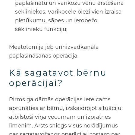
paplašinātu un varikozu vēnu ārstēšana
sēkliniekos. Varikocēle bieži vien izraisa
pietūkumu, sāpes un ierobežo
sēklinieku funkciju;
Meatotomija
jeb urīnizvadkanāla
paplašināšanas operācija
.
Kā sagatavot bērnu
operācijai?
Pirms gaidāmās operācijas ieteicams
aprunāties ar bērnu, izskaidrojot situāciju
atbilstoši viņa vecumam un izpratnes
līmenim. Ārsts sniegs visus norādījumus
par sagatavošanos operācijai, tostarp par