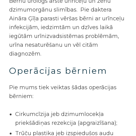
Bērnu urologs
ārstē urīnceļu un zēnu
dzimumorgānu slimības.
Pie daktera
Aināra Ģīļa parasti vēršas bērni ar urīnceļu
infekcijām, iedzimtām un dzīves laikā
iegūtām urīnizvadsistēmas problēmām,
urīna nesaturēšanu un vēl citām
diagnozēm.
Operācijas bērniem
Pie mums tiek veiktas šādas operācijas
bērniem:
Cirkumcīzija
jeb dzimumlocekļa
priekšādiņas rezekcija (apgraizīšana)
;
Trūču plastika
jeb izspiedušos audu