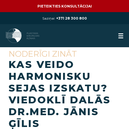
PIETEIKTIES KONSULTĀCIJAI
Saziņai:
+371 28 300 800
NODERĪGI ZINĀT
KAS VEIDO
HARMONISKU
SEJAS IZSKATU?
VIEDOKLĪ DALĀS
DR.MED. JĀNIS
ĢĪLIS