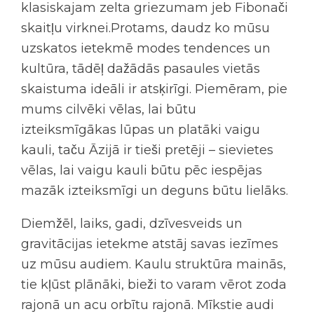
klasiskajam zelta griezumam jeb Fibonači
skaitļu virknei.Protams, daudz ko mūsu
uzskatos ietekmē modes tendences un
kultūra, tādēļ dažādās pasaules vietās
skaistuma ideāli ir atsķirīgi. Piemēram, pie
mums cilvēki vēlas, lai būtu
izteiksmīgākas lūpas un platāki vaigu
kauli, taču Āzijā ir tieši pretēji – sievietes
vēlas, lai vaigu kauli būtu pēc iespējas
mazāk izteiksmīgi un deguns būtu lielāks.
Diemžēl, laiks, gadi, dzīvesveids un
gravitācijas ietekme atstāj savas iezīmes
uz mūsu audiem. Kaulu struktūra mainās,
tie kļūst plānāki, bieži to varam vērot zoda
rajonā un acu orbītu rajonā. Mīkstie audi