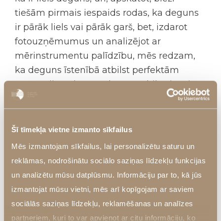
tiešām pirmais iespaids rodas, ka deguns
ir pārāk liels vai pārāk garš, bet, izdarot
fotouzņēmumus un analizējot ar
mērinstrumentu palīdzību, mēs redzam,
ka deguns īstenībā atbilst perfektām
proporcijām, bet tas, kas neatbilst, ir sejas
apakšējā trešdaļa – ir pārāk īsa augšlūpa
vai pārāk plāna augšlūpa, vai
neproporcionāli mazs zods mazattīstīts.
Šī tīmekļa vietne izmanto sīkfailus
Šie ir gadījumi, kad pacienti ir pārsteigti,
Mēs izmantojam sīkfailus, lai personalizētu saturu un
ka ar injekciju palīdzību, bez ķirurģiskas
reklāmas, nodrošinātu sociālo saziņas līdzekļu funkcijas
operācijas var šo defektu novērst un
un analizētu mūsu datplūsmu. Informāciju par to, kā jūs
deguns izskatīsies krietni glītāks un
izmantojat mūsu vietni, mēs arī kopīgojam ar saviem
proporcionālāks, lai gan degunam nekas
sociālās saziņas līdzekļu, reklamēšanas un analīzes
nav darīts. Mēs esam tikai palielinājuši un
partneriem, kuri to var apvienot ar citu informāciju, ko