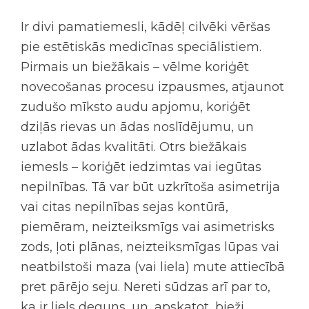
Ir divi pamatiemesli, kādēļ cilvēki vēršas
pie estētiskās medicīnas speciālistiem.
Pirmais un biežākais – vēlme koriģēt
novecošanas procesu izpausmes, atjaunot
zudušo mīksto audu apjomu, koriģēt
dziļās rievas un ādas noslīdējumu, un
uzlabot ādas kvalitāti. Otrs biežākais
iemesls – koriģēt iedzimtas vai iegūtas
nepilnības. Tā var būt uzkrītoša asimetrija
vai citas nepilnības sejas kontūrā,
piemēram, neizteiksmīgs vai asimetrisks
zods, ļoti plānas, neizteiksmīgas lūpas vai
neatbilstoši maza (vai liela) mute attiecībā
pret pārējo seju. Nereti sūdzas arī par to,
ka ir liels deguns, un, apskatot, bieži