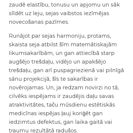
zaudē elastību, tonusu un apjomu un sāk
slīdēt uz leju, sejas vaibstos iezīmējas
novecošanas pazīmes.
Runājot par sejas harmoniju, protams,
skaista seja atbilst šīm matemātiskajām
likumsakarībām, un gan attiecībā starp
augšējo trešdaļu, vidējo un apakšējo
trešdaļu, gan arī puspagriezienā vai pilnīgā
sānu projekcijā, šīs te sakarības ir
novērojamas. Un, ja redzam novirzi no tā,
cilvēks iespējams ir zaudējis daļu savas
atraktivitātes, taču mūsdienu estētiskās
medicīnas iespējas ļauj koriģēt gan
iedzimtus defektus, gan laika gaitā vai
traumu rezultātā radušos.