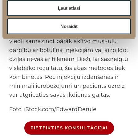
risinājums, ja cilvēks vēlas sasniegt ātru
Ļaut atlasi
uzlabojumu bez ķirurģiskas iejaukšanās. Šī
brīža tendences ir atstāt pēc iespējas
Noraidīt
dabīgāku izskatu, nepadarot seju stīvu, bet
viegli samazinot pārāk akītvo muskuļu
darbību ar botulīna injekcijām vai aizpildot
dziļās rievas ar filleriem. Bieži, lai sasniegtu
vislabāko rezultātu, šīs abas metodes tiek
kombinētas. Pēc injekciju izdarīšanas ir
minimāli ierobežojumi un pacients uzreiz
var atgriezties savās ikdienas gaitās.
Foto: iStock.com/
EdwardDerule
PIETEIKTIES KONSULTĀCIJAI