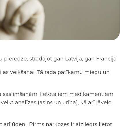
 pieredze, strādājot gan Latvijā, gan Francijā.
cijas veikšanai. Tā rada patīkamu miegu un
enta saslimšanām, lietotajiem medikamentiem
veikt analīzes (asins un urīna), kā arī jāveic
arī ūdeni. Pirms narkozes ir aizliegts lietot