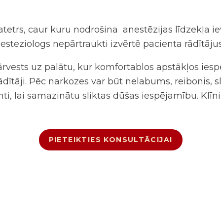
atetrs, caur kuru nodrošina anestēzijas līdzekļa i
esteziologs nepārtraukti izvērtē pacienta rādītāju
rvests uz palātu, kur komfortablos apstākļos iesp
rādītāji. Pēc narkozes var būt nelabums, reibonis, 
nti, lai samazinātu sliktas dūšas iespējamību. K
PIETEIKTIES KONSULTĀCIJAI