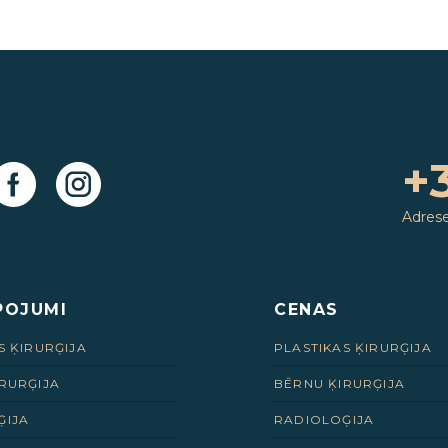
+
Adres
POJUMI
CENAS
S ĶIRURĢIJA
PLASTIKAS ĶIRURĢIJA
RURĢIJA
BĒRNU ĶIRURĢIJA
ĢIJA
RADIOLOĢIJA