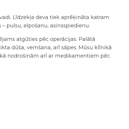
evadi. Līdzekļa deva tiek aprēķināta katram
s – pulsu, elpošanu, asinsspiedienu.
ējams atgūties pēc operācijas. Palātā
slikta dūša, vemšana, arī sāpes. Mūsu klīnikā
līnikā nodrošinām arī ar medikamentiem pēc