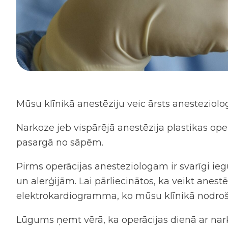
Mūsu klīnikā anestēziju veic ārsts anesteziolog
Narkoze jeb vispārējā anestēzija plastikas op
pasargā no sāpēm.
Pirms operācijas anesteziologam ir svarīgi i
un alerģijām. Lai pārliecinātos, ka veikt anestē
elektrokardiogramma, ko mūsu klīnikā nodroš
Lūgums ņemt vērā, ka operācijas dienā ar narkoz