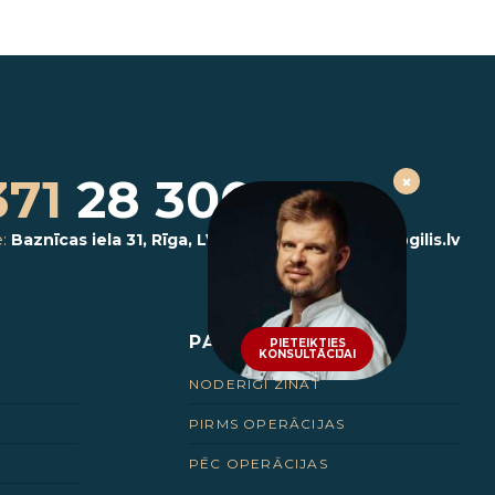
371
28 300 800
e:
Baznīcas iela 31, Rīga, LV-1010
/
E-pasts:
klinika@gilis.lv
PACIENTIEM
PIETEIKTIES
KONSULTĀCIJAI
NODERĪGI ZINĀT
PIRMS OPERĀCIJAS
PĒC OPERĀCIJAS