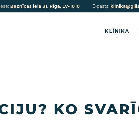
rese:
Baznīcas iela 31, Rīga, LV-1010
E-pasts:
klinika@gilis
KLĪNIKA
IJU? KO SVARĪ