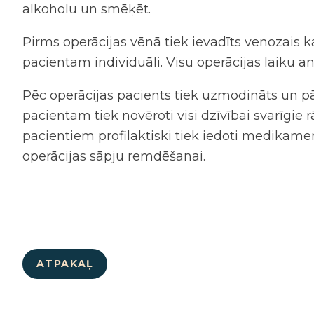
alkoholu un smēķēt.
Pirms operācijas vēnā tiek ievadīts venozais k
pacientam individuāli. Visu operācijas laiku an
Pēc operācijas pacients tiek uzmodināts un pā
pacientam tiek novēroti visi dzīvībai svarīgie 
pacientiem profilaktiski tiek iedoti medikame
operācijas sāpju remdēšanai.
ATPAKAĻ