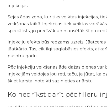
injekcijas
.
Sejas ādas zona, kur tiks veiktas
injekcijas
, ti
veikšanas laikā. Injekcijas tiek veiktas vairā
speciālists, jo precīzāk un niansētāk šī proce
Injekciju efekts būs redzams uzreiz. Jāatceras
jāatkārto. Tas, cik ilgi saglabāsies efekts, 
pusotru gadu.
Pēc injekciju veikšanas āda dažas dienas var 
injekcijām veidojas ļoti reti, taču, ja jūtat, 
šķiet karsta, noteikti sazinieties ar ārstu.
Ko nedrīkst darīt pēc filleru in