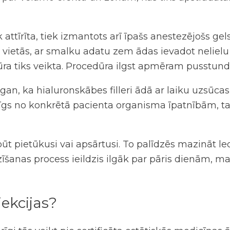
ek attīrīta, tiek izmantots arī īpašs anestezējošs g
kās vietās, ar smalku adatu zem ādas ievadot nelie
dūra tiks veikta. Procedūra ilgst apmēram pusstundu
 gan, ka hialuronskābes filleri ādā ar laiku uzsūc
atkarīgs no konkrētā pacienta organisma īpatnībām
būt pietūkusi vai apsārtusi. To palīdzēs mazināt 
ka dzīšanas process ieildzis ilgāk par pāris dienā
jekcijas
?