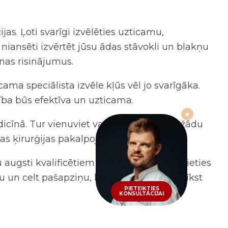
ijas
. Ļoti svarīgi izvēlēties uzticamu,
 niansēti izvērtēt jūsu ādas stāvokli un blakņu
nas risinājumus.
icama speciālista izvēle kļūs vēl jo svarīgāka.
bība būs efektīva un uzticama.
edicīnā. Tur vienuviet varēsiet saņemt dažādu
kas ķirurģijas pakalpojumus.
 augsti kvalificētiem speciālistiem. Sazinieties
tu un celt pašapziņu, ko drīkst un
ko nedrīkst
PIETEIKTIES
KONSULTĀCIJAI