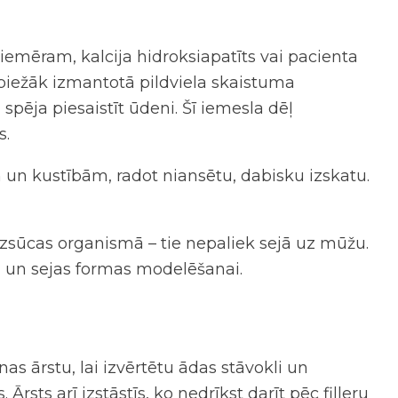
piemēram, kalcija hidroksiapatīts vai pacienta
sbiežāk izmantotā pildviela skaistuma
 spēja piesaistīt ūdeni. Šī iemesla dēļ
s.
 un kustībām, radot niansētu, dabisku izskatu.
ki uzsūcas organismā – tie nepaliek sejā uz mūžu.
i un sejas formas modelēšanai.
s ārstu, lai izvērtētu ādas stāvokli un
Ārsts arī izstāstīs,
ko nedrīkst darīt pēc filleru