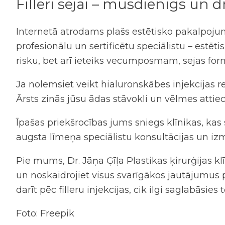
Filleri sejai
– mūsdienīgs un dro
Internetā atrodams plašs estētisko pakalpoju
profesionālu un sertificētu speciālistu – estēt
risku, bet arī ieteiks vecumposmam, sejas for
Ja nolemsiet veikt
hialuronskābes injekcijas
re
Ārsts zinās jūsu ādas stāvokli un vēlmes attie
Īpašas priekšrocības jums sniegs klīnikas, kas
augsta līmeņa speciālistu konsultācijas un iz
Pie mums, Dr. Jāņa Ģīļa Plastikas ķirurģijas kl
un noskaidrojiet visus svarīgākos jautājumus pa
darīt pēc filleru injekcijas
, cik ilgi saglabāsies 
Foto: Freepik