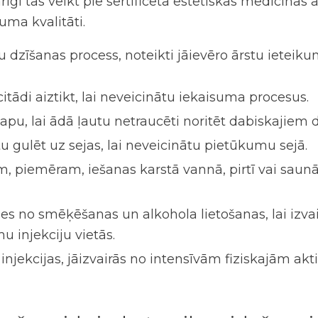
īgi tās veikt pie sertificēta estētiskās medicīnas
uma kvalitāti.
 dzīšanas process, noteikti jāievēro ārstu ieteiku
 citādi aiztikt, lai neveicinātu iekaisuma procesus.
apu, lai ādā ļautu netraucēti noritēt dabiskajiem
u gulēt uz sejas, lai neveicinātu pietūkumu sejā.
 piemēram, iešanas karstā vannā, pirtī vai saunā.
ies no smēķēšanas un alkohola lietošanas, lai izva
 injekciju vietās.
u injekcijas
, jāizvairās no intensīvām fiziskajām ak