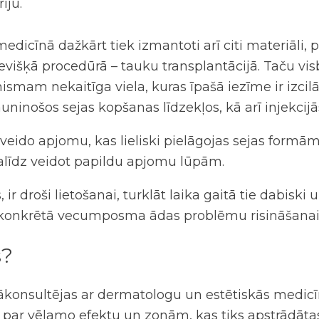
iju.
edicīnā dažkārt tiek izmantoti arī citi materiāli, 
sevišķā procedūrā – tauku transplantācijā. Taču vi
nismam nekaitīga viela, kuras īpašā iezīme ir izcilā
ninošos sejas kopšanas līdzekļos, kā arī injekcijā
veido apjomu, kas lieliski pielāgojas sejas formām
palīdz veidot papildu apjomu lūpām.
 ir droši lietošanai, turklāt laika gaitā tie dabis
got konkrētā vecumposma ādas problēmu risināšana
s
?
ākonsultējas ar dermatologu un estētiskās medicīna
 par vēlamo efektu un zonām, kas tiks apstrādātas. 