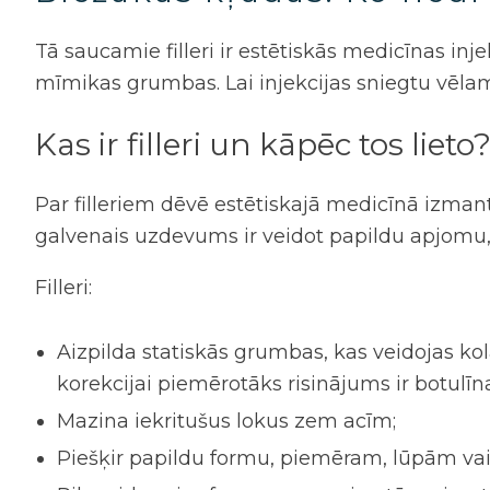
Tā saucamie filleri ir estētiskās medicīnas inj
mīmikas grumbas. Lai injekcijas sniegtu vēlam
Kas ir
filleri
un kāpēc tos lieto
Par filleriem dēvē estētiskajā medicīnā izmanto
galvenais uzdevums ir veidot papildu apjomu,
Filleri
:
Aizpilda statiskās grumbas, kas veidojas 
korekcijai piemērotāks risinājums ir botulīna
Mazina iekritušus lokus zem acīm;
Piešķir papildu formu, piemēram, lūpām vai