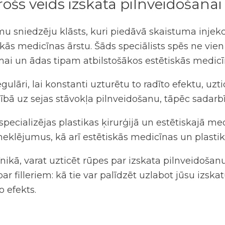
šs veids izskata pilnveidošanai
mu sniedzēju klāsts, kuri piedāvā skaistuma
injekc
iskās medicīnas ārstu. Šāds speciālists spēs ne vien
mai un ādas tipam atbilstošākos estētiskās medicī
gulāri, lai konstanti uzturētu to radīto efektu, uzt
cībā uz sejas stāvokļa pilnveidošanu, tāpēc sadar
 specializējas plastikas ķirurģijā un estētiskajā m
meklējumus, kā arī estētiskās medicīnas un plasti
īnikā, varat uzticēt rūpes par izskata pilnveidošanu
r filleriem: kā tie var palīdzēt uzlabot jūsu izska
to efekts.