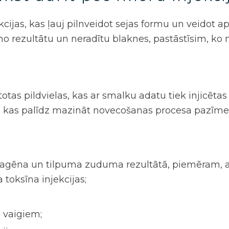
ekcijas, kas ļauj pilnveidot sejas formu un veidot
o rezultātu un neradītu blaknes, pastāstīsim,
ko n
?
tas pildvielas, kas ar smalku adatu tiek injicētas 
 kas palīdz mazināt novecošanas procesa pazīmes
kolagēna un tilpuma zuduma rezultātā, piemēram,
 toksīna injekcijas;
 vaigiem;