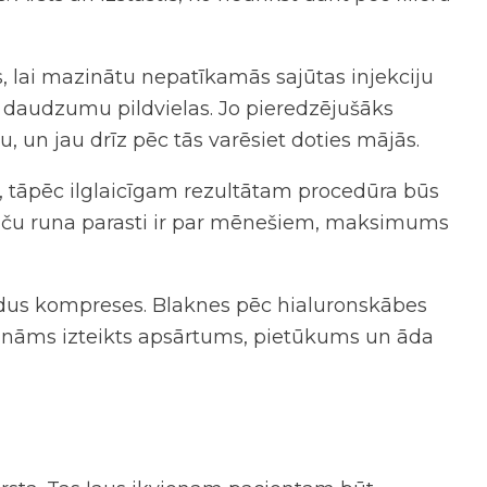
els, lai mazinātu nepatīkamās sajūtas injekciju
lu daudzumu pildvielas. Jo pieredzējušāks
, un jau drīz pēc tās varēsiet doties mājās.
as, tāpēc ilglaicīgam rezultātam procedūra būs
, taču runa parasti ir par mēnešiem, maksimums
ledus kompreses. Blaknes pēc hialuronskābes
m, manāms izteikts apsārtums, pietūkums un āda