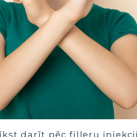
kst darīt pēc filleru injekci