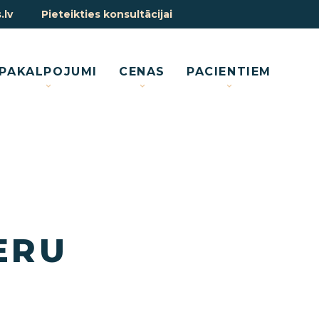
.lv
Pieteikties konsultācijai
PAKALPOJUMI
CENAS
PACIENTIEM
ERU