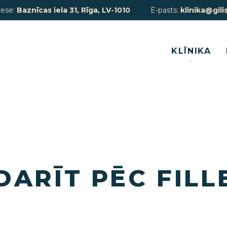
rese:
Baznīcas iela 31, Rīga, LV-1010
E-pasts:
klinika@gilis
KLĪNIKA
DARĪT PĒC FILL