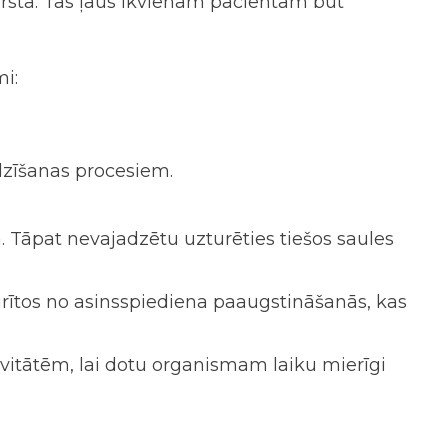
 ārsta. Tas ļaus ikvienam pacientam būt
mi:
 dzīšanas procesiem.
 Tāpat nevajadzētu uzturēties tiešos saules
irītos no asinsspiediena paaugstināšanās, kas
tivitātēm, lai dotu organismam laiku mierīgi