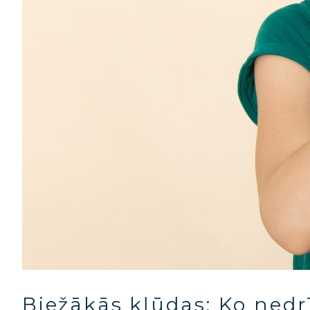
Biežākās kļūdas:
Ko nedrī