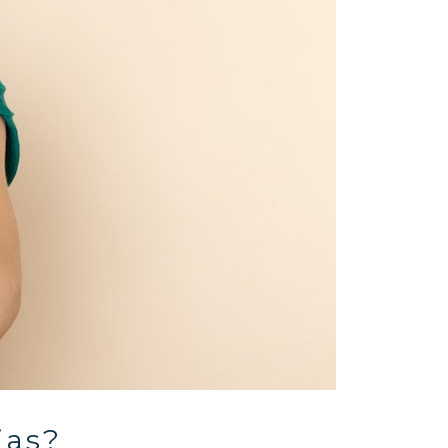
jas
?