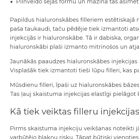
Pilnveido sejas formu un mazina tās asimetr
Papildus hialuronskābes filleriem estētiskajā m
paša taukaudi, taču pēdējie tiek izmantoti at
injekcijās ir
hialuronskābe
. Tā ir dabiska, orga
hialuronskābi plaši izmanto mitrinošos un atjau
Jaunākās paaudzes
hialuronskābes injekcijas
Visplašāk tiek izmantoti tieši
lūpu filleri
, kas 
Mūsdienu
filleri
, īpaši uz hialuronskābes bāzes,
Tas ļauj skaistuma injekcijas elastīgi pielā
Kā tiek veiktas
filleru injekcija
Pirms skaistuma injekciju veikšanas noteikti j
varbūtējo blakņu risku. Tāpat būtiski vienoties