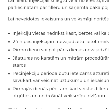
Lai
filleru injekcijas
sniegtu vēlamo efektu, svar
pārliecinātam par filleru un saņemtā pakalpoj
Lai neveidotos iekaisums un veiksmīgi noritētu
Injekciju vietas nedrīkst kasīt, berzēt vai kā
24 h pēc injekcijām nevajadzētu lietot meik
Pirmo dienu vai pat pāris dienas nevajadzēt
Jāatturas no karstām un mitrām procedūrām,
staros.
Pēcinjekciju periodā būtu ieteicams atturēt
savukārt var veicināt uztūkumu un iekaisumu
Pirmajās dienās pēc tam, kad veiktas
filler
atgūties un nodrošināt veiksmīgu dzīšanu.