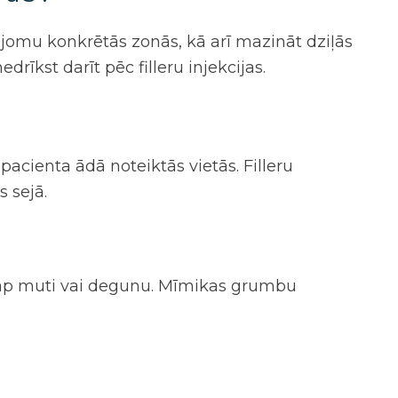
 apjomu konkrētās zonās, kā arī mazināt dziļās
edrīkst darīt pēc filleru injekcijas
.
pacienta ādā noteiktās vietās. Filleru
 sejā.
 ap muti vai degunu. Mīmikas grumbu