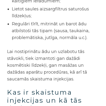
kaitīgiem ieradumiem;
Lietot saules aizsargfiltrus saturošus
līdzekļus;
Regulāri tīrīt, mitrināt un barot ādu
atbilstoši tās tipam (sausa, taukaina,
problemātiska, jutīga, normāla u.c.).
Lai nostiprinātu ādu un uzlabotu tās
stāvokli, tiek izmantoti gan dažādi
kosmētiski līdzekļi, gan masāžas un
dažādas aparātu procedūras, kā arī tā
saucamās
skaistuma injekcijas
.
Kas ir
skaistuma
injekcijas
un kā tās