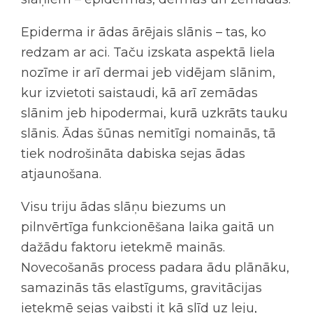
Epiderma ir ādas ārējais slānis – tas, ko
redzam ar aci. Taču izskata aspektā liela
nozīme ir arī dermai jeb vidējam slānim,
kur izvietoti saistaudi, kā arī zemādas
slānim jeb hipodermai, kurā uzkrāts tauku
slānis. Ādas šūnas nemitīgi nomainās, tā
tiek nodrošināta dabiska
sejas ādas
atjaunošana
.
Visu triju ādas slāņu biezums un
pilnvērtīga funkcionēšana laika gaitā un
dažādu faktoru ietekmē mainās.
Novecošanās process padara ādu plānāku,
samazinās tās elastīgums, gravitācijas
ietekmē sejas vaibsti it kā slīd uz leju,