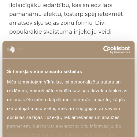
ilglaicīgāku iedarbību, kas sniedz labi
pamanāmu efektu, tostarp spēj ietekmēt
arī atsevišķu sejas zonu formu. Divi
populārākie skaistuma injekciju veidi:
Filleri jeb hialuronskābes injekcijas, kas
veido papildu apjomu, piepildot dziļās
ādas krunciņas, mazinot iekritušu vaigu
Šī tīmekļa vietne izmanto sīkfailus
vai pārāk plānu lūpu problēmu.
Mēs izmantojam sīkfailus, lai personalizētu saturu un
Botokss jeb
botulīna toksīna injekcijas
,
reklāmas, nodrošinātu sociālo saziņas līdzekļu funkcijas
kas mazina muskuļu saraušanos
un analizētu mūsu datplūsmu. Informāciju par to, kā jūs
konkrētās zonās, attiecīgi mazinot dziļo
izmantojat mūsu vietni, mēs arī kopīgojam ar saviem
mīmikas grumbu veidošanos pierē, ap
sociālās saziņas līdzekļu, reklamēšanas un analīzes
muti, ap acīm, kā arī profilaktiski
partneriem, kuri to var apvienot ar citu informāciju, ko
novēršot jaunu grumbu padziļināšanos.
viņiem sniedzat vai ko viņi apkopo, kad lietojat viņu