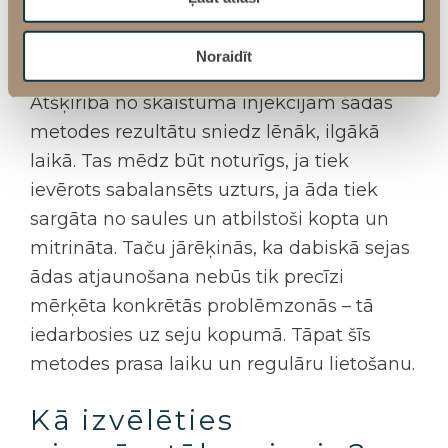
regularitāte un ilglaicīga kursa veida
izmantojums.
Noraidīt
Atšķirībā no skaistuma injekcijām šādas
metodes rezultātu sniedz lēnāk, ilgākā
laikā. Tas mēdz būt noturīgs, ja tiek
ievērots sabalansēts uzturs, ja āda tiek
sargāta no saules un atbilstoši kopta un
mitrināta. Taču jārēķinās, ka dabiskā
sejas
ādas atjaunošana
nebūs tik precīzi
mērķēta konkrētās problēmzonās – tā
iedarbosies uz seju kopumā. Tāpat šīs
metodes prasa laiku un regulāru lietošanu.
Kā izvēlēties