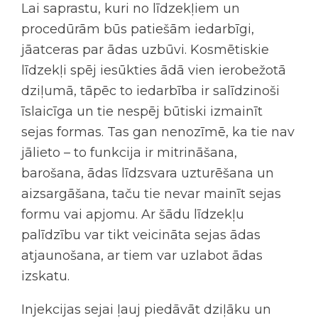
Lai saprastu, kuri no līdzekļiem un
procedūrām būs patiešām iedarbīgi,
jāatceras par ādas uzbūvi. Kosmētiskie
līdzekļi spēj iesūkties ādā vien ierobežotā
dziļumā, tāpēc to iedarbība ir salīdzinoši
īslaicīga un tie nespēj būtiski izmainīt
sejas formas
. Tas gan nenozīmē, ka tie nav
jālieto – to funkcija ir mitrināšana,
barošana, ādas līdzsvara uzturēšana un
aizsargāšana, taču tie nevar mainīt sejas
formu vai apjomu. Ar šādu līdzekļu
palīdzību var tikt veicināta
sejas ādas
atjaunošana,
ar tiem var uzlabot ādas
izskatu.
Injekcijas sejai
ļauj piedāvāt dziļāku un