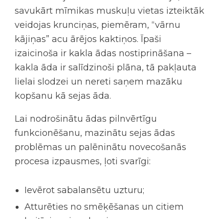
savukārt mīmikas muskuļu vietas izteiktāk
veidojas krunciņas, piemēram, “
vārnu
kājiņas
” acu ārējos kaktiņos. Īpaši
izaicinoša ir
kakla ādas nostiprināšana
–
kakla āda ir salīdzinoši plāna, tā pakļauta
lielai slodzei un nereti saņem mazāku
kopšanu kā sejas āda.
Lai nodrošinātu ādas pilnvērtīgu
funkcionēšanu, mazinātu
sejas ādas
problēmas
un palēninātu novecošanās
procesa izpausmes, ļoti svarīgi:
Ievērot sabalansētu uzturu;
Atturēties no smēķēšanas un citiem