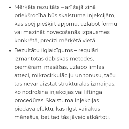
Mērķēts rezultāts – arī šajā ziņā
priekšrocība būs skaistuma injekcijām,
kas spēj piešķirt apjomu, uzlabot formu
vai mazināt novecošanās izpausmes
konkrētā, precīzi mērķētā vietā.
Rezultātu ilglaicīgums – regulāri
izmantotas dabiskās metodes,
piemēram, masāžas, uzlabo limfas
atteci, mikrocirkulāciju un tonusu, taču
tās nevar aizstāt strukturālas izmaiņas,
ko nodrošina injekcijas vai liftinga
procedūras.
Skaistuma injekcijas
piedāvā efektu, kas ilgst vairākus
mēnešus, bet tad tās jāveic atkārtoti.