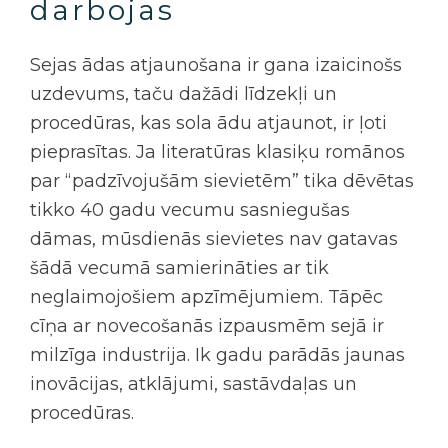
darbojas
Sejas ādas atjaunošana
ir gana izaicinošs
uzdevums, taču dažādi līdzekļi un
procedūras, kas sola ādu atjaunot, ir ļoti
pieprasītas. Ja literatūras klasiķu romānos
par “padzīvojušām sievietēm” tika dēvētas
tikko 40 gadu vecumu sasniegušas
dāmas, mūsdienās sievietes nav gatavas
šādā vecumā samierināties ar tik
neglaimojošiem apzīmējumiem. Tāpēc
cīņa ar novecošanās izpausmēm sejā ir
milzīga industrija. Ik gadu parādās jaunas
inovācijas, atklājumi, sastāvdaļas un
procedūras.