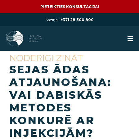
PIETEIKTIES KONSULTĀCIJAI
Saziņai:
+371 28 300 800
NODERĪGI ZINĀT
SEJAS ĀDAS
ATJAUNOŠANA:
VAI DABISKĀS
METODES
KONKURĒ AR
INJEKCIJĀM?