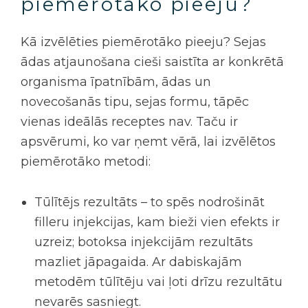
piemērotāko pieeju?
Kā izvēlēties piemērotāko pieeju?
Sejas
ādas atjaunošana
cieši saistīta ar konkrētā
organisma īpatnībām, ādas un
novecošanās tipu, sejas formu, tāpēc
vienas ideālās receptes nav. Taču ir
apsvērumi, ko var ņemt vērā, lai izvēlētos
piemērotāko metodi:
Tūlītējs rezultāts – to spēs nodrošināt
filleru injekcijas
, kam bieži vien efekts ir
uzreiz; botoksa injekcijām rezultāts
mazliet jāpagaida. Ar dabiskajām
metodēm tūlītēju vai ļoti drīzu rezultātu
nevarēs sasniegt.