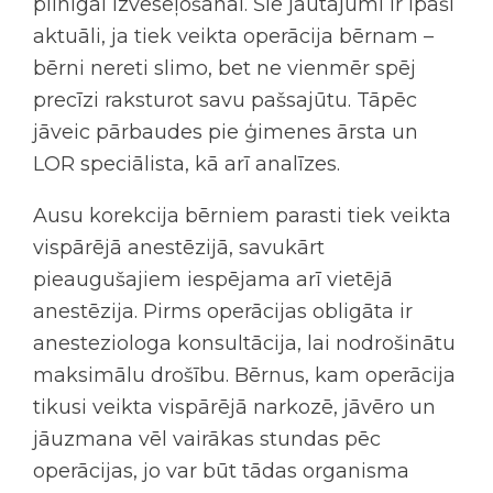
pilnīgai izveseļošanai. Šie jautājumi ir īpaši
aktuāli, ja tiek veikta operācija bērnam –
bērni nereti slimo, bet ne vienmēr spēj
precīzi raksturot savu pašsajūtu. Tāpēc
jāveic pārbaudes pie ģimenes ārsta un
LOR speciālista, kā arī analīzes.
Ausu korekcija bērniem parasti tiek veikta
vispārējā anestēzijā, savukārt
pieaugušajiem iespējama arī vietējā
anestēzija. Pirms operācijas obligāta ir
anesteziologa konsultācija, lai nodrošinātu
maksimālu drošību. Bērnus, kam operācija
tikusi veikta vispārējā narkozē, jāvēro un
jāuzmana vēl vairākas stundas pēc
operācijas, jo var būt tādas organisma