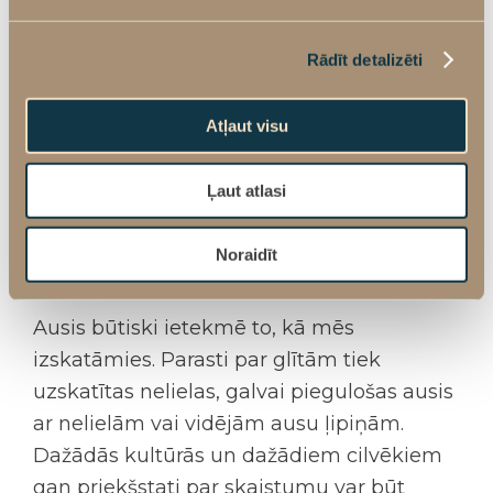
pats to nevēlas.
Arī iegūti ausu defekti var ietekmēt to, kā
Rādīt detalizēti
cilvēks uztver savu izskatu un cik labi jūtas
savā ķermenī. Saplēstas vai deformētas
Atļaut visu
auss ļipiņas iespējams koriģēt, pilnveidojot
izskatu un ļaujot justies pārliecinātāk par
Ļaut atlasi
sevi.
Noraidīt
Ausis un mūsu izskats
Ausis būtiski ietekmē to, kā mēs
izskatāmies. Parasti par glītām tiek
uzskatītas nelielas, galvai piegulošas ausis
ar nelielām vai vidējām ausu ļipiņām.
Dažādās kultūrās un dažādiem cilvēkiem
gan priekšstati par skaistumu var būt