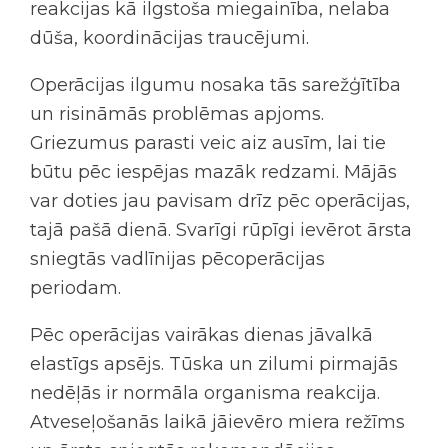
reakcijas kā ilgstoša miegainība, nelaba
dūša, koordinācijas traucējumi.
Operācijas ilgumu nosaka tās sarežģītība
un risināmās problēmas apjoms.
Griezumus parasti veic aiz ausīm, lai tie
būtu pēc iespējas mazāk redzami. Mājās
var doties jau pavisam drīz pēc operācijas,
tajā pašā dienā. Svarīgi rūpīgi ievērot ārsta
sniegtās vadlīnijas pēcoperācijas
periodam.
Pēc operācijas vairākas dienas jāvalkā
elastīgs apsējs. Tūska un zilumi pirmajās
nedēļās ir normāla organisma reakcija.
Atveseļošanās laikā jāievēro miera režīms