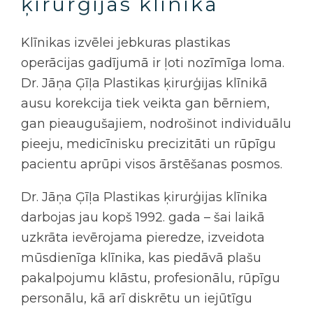
ķirurģijas klīnikā
Klīnikas izvēlei jebkuras plastikas
operācijas gadījumā ir ļoti nozīmīga loma.
Dr. Jāņa Ģīļa Plastikas ķirurģijas klīnikā
ausu korekcija tiek veikta gan bērniem,
gan pieaugušajiem, nodrošinot individuālu
pieeju, medicīnisku precizitāti un rūpīgu
pacientu aprūpi visos ārstēšanas posmos.
Dr. Jāņa Ģīļa Plastikas ķirurģijas klīnika
darbojas jau kopš 1992. gada – šai laikā
uzkrāta ievērojama pieredze, izveidota
mūsdienīga klīnika, kas piedāvā plašu
pakalpojumu klāstu, profesionālu, rūpīgu
personālu, kā arī diskrētu un iejūtīgu