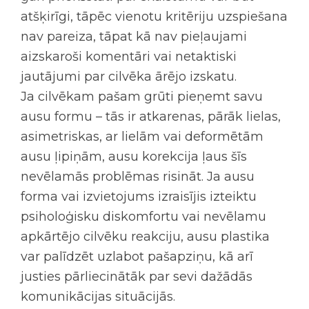
atšķirīgi, tāpēc vienotu kritēriju uzspiešana
nav pareiza, tāpat kā nav pieļaujami
aizskaroši komentāri vai netaktiski
jautājumi par cilvēka ārējo izskatu.
Ja cilvēkam pašam grūti pieņemt savu
ausu formu – tās ir atkarenas, pārāk lielas,
asimetriskas, ar lielām vai deformētām
ausu ļipiņām, ausu korekcija ļaus šīs
nevēlamās problēmas risināt. Ja ausu
forma vai izvietojums izraisījis izteiktu
psiholoģisku diskomfortu vai nevēlamu
apkārtējo cilvēku reakciju, ausu plastika
var palīdzēt uzlabot pašapziņu, kā arī
justies pārliecinātāk par sevi dažādās
komunikācijas situācijās.