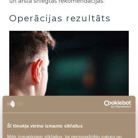
un ārsta sniegtās rekomendācijas.
Operācijas rezultāts
Pēc sadzīšanas iespējams objektīvi
novērtēt ausu jauno formu un izvietojumu.
Šī tīmekļa vietne izmanto sīkfailus
Atkareno ausu korekcijas gadījumā ausis
Mēs izmantojam sīkfailus, lai personalizētu saturu un
piekļaujas galvai, izskatās simetriskākas