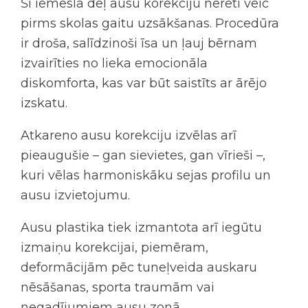
Šī iemesla dēļ ausu korekciju nereti veic
pirms skolas gaitu uzsākšanas. Procedūra
ir droša, salīdzinoši īsa un ļauj bērnam
izvairīties no lieka emocionāla
diskomforta, kas var būt saistīts ar ārējo
izskatu.
Atkareno ausu korekciju izvēlas arī
pieaugušie – gan sievietes, gan vīrieši –,
kuri vēlas harmoniskāku sejas profilu un
ausu izvietojumu.
Ausu plastika tiek izmantota arī iegūtu
izmaiņu korekcijai, piemēram,
deformācijām pēc tuneļveida auskaru
nēsāšanas, sporta traumām vai
negadījumiem ausu zonā.