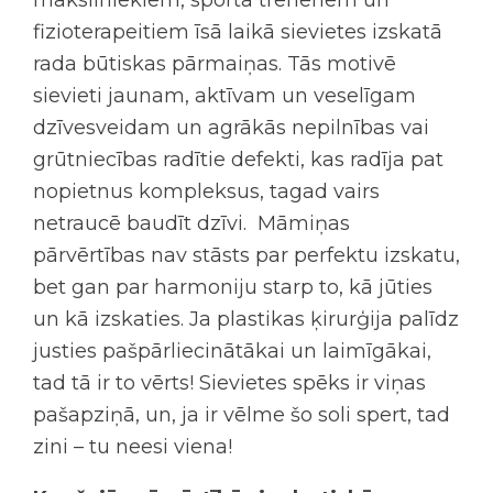
māksliniekiem, sporta treneriem un
fizioterapeitiem īsā laikā sievietes izskatā
rada būtiskas pārmaiņas. Tās motivē
sievieti jaunam, aktīvam un veselīgam
dzīvesveidam un agrākās nepilnības vai
grūtniecības radītie defekti, kas radīja pat
nopietnus kompleksus, tagad vairs
netraucē baudīt dzīvi. Māmiņas
pārvērtības nav stāsts par perfektu izskatu,
bet gan par harmoniju starp to, kā jūties
un kā izskaties. Ja plastikas ķirurģija palīdz
justies pašpārliecinātākai un laimīgākai,
tad tā ir to vērts! Sievietes spēks ir viņas
pašapziņā, un, ja ir vēlme šo soli spert, tad
zini – tu neesi viena!