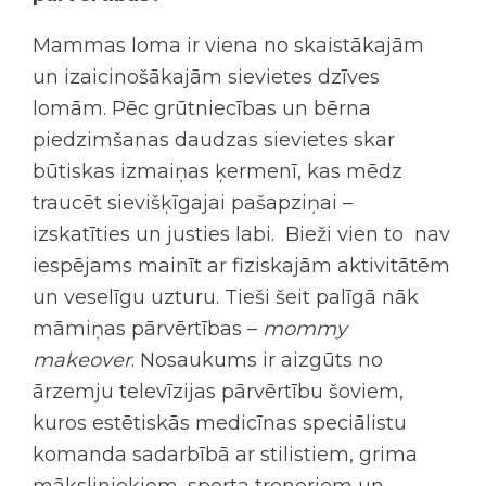
Mammas loma ir viena no skaistākajām
un izaicinošākajām sievietes dzīves
lomām. Pēc grūtniecības un bērna
piedzimšanas daudzas sievietes skar
būtiskas izmaiņas ķermenī, kas mēdz
traucēt sievišķīgajai pašapziņai –
izskatīties un justies labi. Bieži vien to nav
iespējams mainīt ar fiziskajām aktivitātēm
un veselīgu uzturu. Tieši šeit palīgā nāk
māmiņas pārvērtības –
mommy
makeover
. Nosaukums ir aizgūts no
ārzemju televīzijas pārvērtību šoviem,
kuros estētiskās medicīnas speciālistu
komanda sadarbībā ar stilistiem, grima