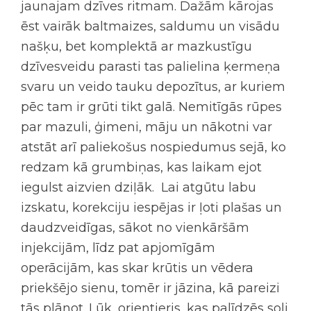
jaunajam dzīves ritmam. Dažām kārojas
ēst vairāk baltmaizes, saldumu un visādu
našķu, bet komplektā ar mazkustīgu
dzīvesveidu parasti tas palielina ķermeņa
svaru un veido tauku depozītus, ar kuriem
pēc tam ir grūti tikt galā. Nemitīgās rūpes
par mazuli, ģimeni, māju un nākotni var
atstāt arī paliekošus nospiedumus sejā, ko
redzam kā grumbiņas, kas laikam ejot
iegulst aizvien dziļāk. Lai atgūtu labu
izskatu, korekciju iespējas ir ļoti plašas un
daudzveidīgas, sākot no vienkāršām
injekcijām, līdz pat apjomīgām
operācijām, kas skar krūtis un vēdera
priekšējo sienu, tomēr ir jāzina, kā pareizi
tās plānot. Lūk, orientieris, kas palīdzēs soli