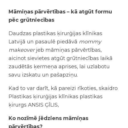
Māmiņas pārvērtības – kā atgūt formu
pēc grūtniecības
Daudzas plastikas ķirurģijas klīnikas
Latvijā un pasaulē piedāvā
mommy
makeover
jeb māmiņas pārvērtības,
aicinot sievietes atgūt grūtniecības laikā
zaudētās ķermeņa aprises, lai uzlabotu
savu izskatu un pašapziņu.
Kad to var darīt, kā pareizi rīkoties, skaidro
Plastikas ķirurģijas klīnikas plastikas
ķirurgs ANSIS ĢĪLIS,
Ko nozīmē jēdziens māmiņas
pārvērtības?