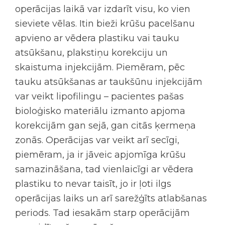
operācijas laikā var izdarīt visu, ko vien
sieviete vēlas. Itin bieži krūšu pacelšanu
apvieno ar vēdera plastiku vai tauku
atsūkšanu, plakstiņu korekciju un
skaistuma injekcijām. Piemēram, pēc
tauku atsūkšanas ar taukšūnu injekcijām
var veikt lipofilingu – pacientes pašas
bioloģisko materiālu izmanto apjoma
korekcijām gan sejā, gan citās ķermeņa
zonās. Operācijas var veikt arī secīgi,
piemēram, ja ir jāveic apjomīga krūšu
samazināšana, tad vienlaicīgi ar vēdera
plastiku to nevar taisīt, jo ir ļoti ilgs
operācijas laiks un arī sarežģīts atlabšanas
periods. Tad iesakām starp operācijām