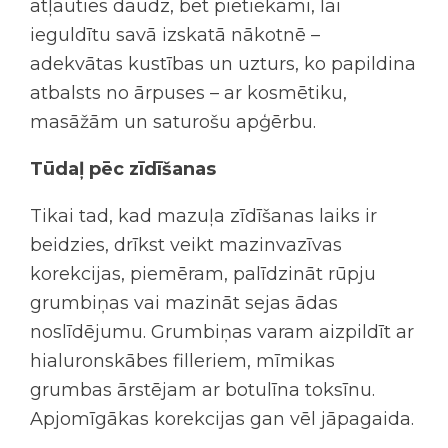
atļauties daudz, bet pietiekami, lai
ieguldītu savā izskatā nākotnē –
adekvātas kustības un uzturs, ko papildina
atbalsts no ārpuses – ar kosmētiku,
masāžām un saturošu apģērbu.
Tūdaļ pēc zīdīšanas
Tikai tad, kad mazuļa zīdīšanas laiks ir
beidzies, drīkst veikt mazinvazīvas
korekcijas, piemēram, palīdzināt rūpju
grumbiņas vai mazināt sejas ādas
noslīdējumu. Grumbiņas varam aizpildīt ar
hialuronskābes filleriem, mīmikas
grumbas ārstējam ar botulīna toksīnu.
Apjomīgākas korekcijas gan vēl jāpagaida.