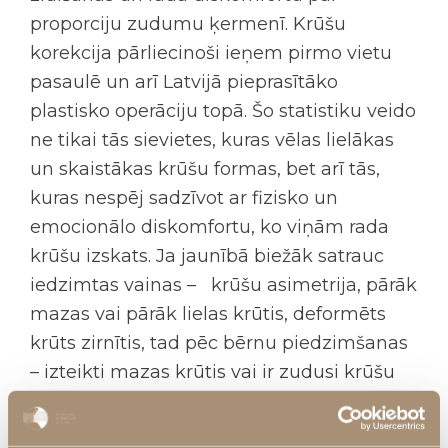
proporciju zudumu ķermenī. Krūšu
korekcija pārliecinoši ieņem pirmo vietu
pasaulē un arī Latvijā pieprasītāko
plastisko operāciju topā. Šo statistiku veido
ne tikai tās sievietes, kuras vēlas lielākas
un skaistākas krūšu formas, bet arī tās,
kuras nespēj sadzīvot ar fizisko un
emocionālo diskomfortu, ko viņām rada
krūšu izskats. Ja jaunībā biežāk satrauc
iedzimtas vainas – krūšu asimetrija, pārāk
mazas vai pārāk lielas krūtis, deformēts
krūts zirnītis, tad pēc bērnu piedzimšanas
– izteikti mazas krūtis vai ir zudusi krūšu
forma un tilpums, to var radīt arī nopietnas
svara izmaiņas. Klasiski ir trīs varianti: