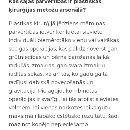
Kas šajās pārvērtībās ir plastiskās
ķirurģijas metožu arsenālā?
Plastikas ķirurģijā jēdziens māmiņas
pārvērtības ietver konkrētai sievietei
individuāli piemērotāko vienu vai vairākas
secīgas operācijas, kas palīdz novērst gan
grūtniecības un bērna barošanas laikā
radušās izmaiņas, gan svara izmaiņu
radītās sekas, kā arī tās, ko gadu gaitā
radījusi dabiskā novecošanās un
gravitācija. Pielāgojot kombinētās
operācijas ir svarīgi, lai tās atbilst sievietes
vēlmēm, lai vienas narkozes laikā gūtu
maksimāli labāko estētisko rezultātu, šādi
mazinot kopējo nepieciešamo