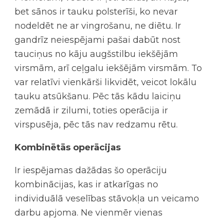
bet sānos ir tauku polsterīši, ko nevar
nodeldēt ne ar vingrošanu, ne diētu. Ir
gandrīz neiespējami pašai dabūt nost
tauciņus no kāju augšstilbu iekšējām
virsmām, arī ceļgalu iekšējām virsmām. To
var relatīvi vienkārši likvidēt, veicot lokālu
tauku atsūkšanu. Pēc tās kādu laiciņu
zemādā ir zilumi, toties operācija ir
virspusēja, pēc tās nav redzamu rētu.
Kombinētās operācijas
Ir iespējamas dažādas šo operāciju
kombinācijas, kas ir atkarīgas no
individuālā veselības stāvokļa un veicamo
darbu apjoma. Ne vienmēr vienas