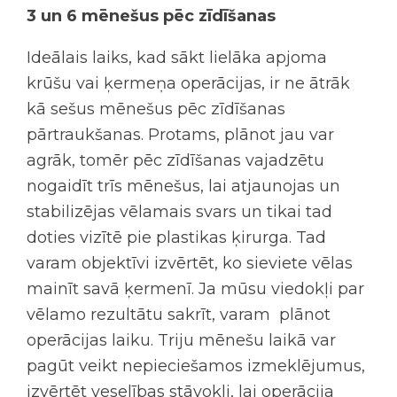
3 un 6 mēnešus pēc zīdīšanas
Ideālais laiks, kad sākt lielāka apjoma
krūšu vai ķermeņa operācijas, ir ne ātrāk
kā sešus mēnešus pēc zīdīšanas
pārtraukšanas. Protams, plānot jau var
agrāk, tomēr pēc zīdīšanas vajadzētu
nogaidīt trīs mēnešus, lai atjaunojas un
stabilizējas vēlamais svars un tikai tad
doties vizītē pie plastikas ķirurga. Tad
varam objektīvi izvērtēt, ko sieviete vēlas
mainīt savā ķermenī. Ja mūsu viedokļi par
vēlamo rezultātu sakrīt, varam plānot
operācijas laiku. Triju mēnešu laikā var
pagūt veikt nepieciešamos izmeklējumus,
izvērtēt veselības stāvokli, lai operācija