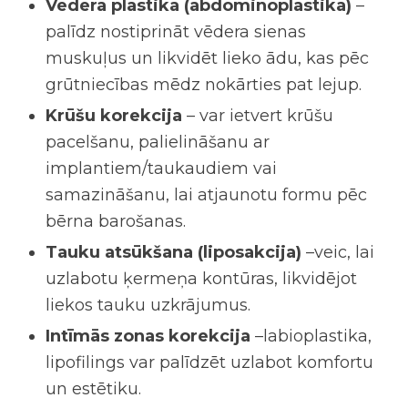
Vēdera plastika (abdominoplastika)
–
palīdz nostiprināt vēdera sienas
muskuļus un likvidēt lieko ādu, kas pēc
grūtniecības mēdz nokārties pat lejup.
Krūšu korekcija
– var ietvert krūšu
pacelšanu, palielināšanu ar
implantiem/taukaudiem vai
samazināšanu, lai atjaunotu formu pēc
bērna barošanas.
Tauku atsūkšana (liposakcija)
–veic, lai
uzlabotu ķermeņa kontūras, likvidējot
liekos tauku uzkrājumus.
Intīmās zonas korekcija
–labioplastika,
lipofilings var palīdzēt uzlabot komfortu
un estētiku.