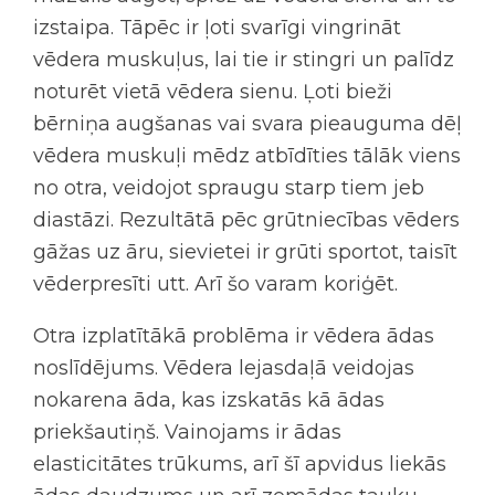
izstaipa. Tāpēc ir ļoti svarīgi vingrināt
vēdera muskuļus, lai tie ir stingri un palīdz
noturēt vietā vēdera sienu. Ļoti bieži
bērniņa augšanas vai svara pieauguma dēļ
vēdera muskuļi mēdz atbīdīties tālāk viens
no otra, veidojot spraugu starp tiem jeb
diastāzi. Rezultātā pēc grūtniecības vēders
gāžas uz āru, sievietei ir grūti sportot, taisīt
vēderpresīti utt. Arī šo varam koriģēt.
Otra izplatītākā problēma ir vēdera ādas
noslīdējums. Vēdera lejasdaļā veidojas
nokarena āda, kas izskatās kā ādas
priekšautiņš. Vainojams ir ādas
elasticitātes trūkums, arī šī apvidus liekās