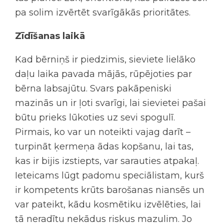
pa solim izvērtēt svarīgākās prioritātes.
Zīdīšanas laikā
Kad bērniņš ir piedzimis, sieviete lielāko
daļu laika pavada mājās, rūpējoties par
bērna labsajūtu. Svars pakāpeniski
mazinās un ir ļoti svarīgi, lai sievietei pašai
būtu prieks lūkoties uz sevi spogulī.
Pirmais, ko var un noteikti vajag darīt –
turpināt ķermeņa ādas kopšanu, lai tas,
kas ir bijis izstiepts, var sarauties atpakaļ.
Ieteicams lūgt padomu speciālistam, kurš
ir kompetents krūts barošanas niansēs un
var pateikt, kādu kosmētiku izvēlēties, lai
tā neradītu nekādus riskus mazulim. Jo