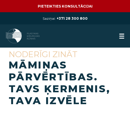
PIETEIKTIES KONSULTĀCIJAI
Saziņai:
+371 28 300 800
NODERĪGI ZINĀT
MĀMIŅAS
PĀRVĒRTĪBAS.
TAVS ĶERMENIS,
TAVA IZVĒLE