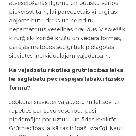
atveseļošanās ilgumu un būtisku vērību
pievēršot tam, lai paredzētais ķirurģijas
apjoms būtu drošs un neradītu
nepamatotus veselības draudus. Visbiežāk
ķirurģiski koriģē krūšu un vēdera formas,
pārējās metodes secīgi tiek pielāgotas
sievietes individuālajām vajadzībām.
Kā vajadzētu rīkoties grūtniecības laikā,
lai saglabātu pēc iespējas labāku fizisko
formu?
Jebkurai sievietei vajadzētu mīlēt sevi un
rūpēties par savu veselību, īpaši
piedomājot par uzturu un ādas kvalitāti.
Grūtniecības laikā tas ir īpaši svarīgi. Kaut