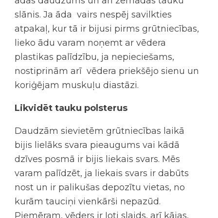
ādas daudzums un arī zemādas tauku
slānis. Ja āda vairs nespēj savilkties
atpakaļ, kur tā ir bijusi pirms grūtniecības,
lieko ādu varam noņemt ar vēdera
plastikas palīdzību, ja nepieciešams,
nostiprinām arī vēdera priekšējo sienu un
koriģējam muskuļu diastāzi.
Likvidēt tauku polsterus
Daudzām sievietēm grūtniecības laikā
bijis lielāks svara pieaugums vai kādā
dzīves posmā ir bijis liekais svars. Mēs
varam palīdzēt, ja liekais svars ir dabūts
nost un ir palikušas depozītu vietas, no
kurām tauciņi vienkārši nepazūd.
Piemēram, vēders ir ļoti slaids, arī kājas,