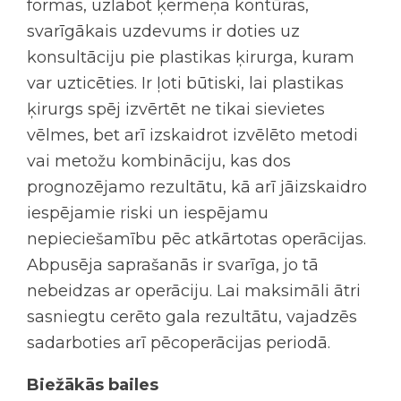
formas, uzlabot ķermeņa kontūras,
svarīgākais uzdevums ir doties uz
konsultāciju pie plastikas ķirurga, kuram
var uzticēties. Ir ļoti būtiski, lai plastikas
ķirurgs spēj izvērtēt ne tikai sievietes
vēlmes, bet arī izskaidrot izvēlēto metodi
vai metožu kombināciju, kas dos
prognozējamo rezultātu, kā arī jāizskaidro
iespējamie riski un iespējamu
nepieciešamību pēc atkārtotas operācijas.
Abpusēja saprašanās ir svarīga, jo tā
nebeidzas ar operāciju. Lai maksimāli ātri
sasniegtu cerēto gala rezultātu, vajadzēs
sadarboties arī pēcoperācijas periodā.
Biežākās bailes