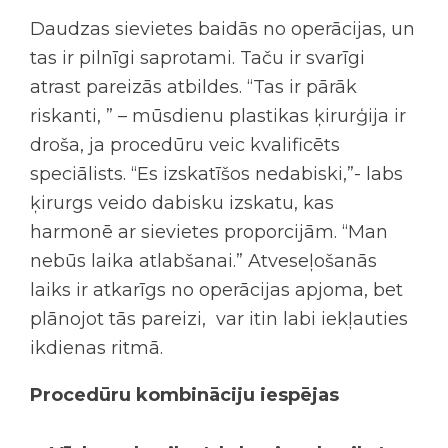
Daudzas sievietes baidās no operācijas, un
tas ir pilnīgi saprotami. Taču ir svarīgi
atrast pareizās atbildes. “Tas ir pārāk
riskanti, ” – mūsdienu plastikas ķirurģija ir
droša, ja procedūru veic kvalificēts
speciālists. “Es izskatīšos nedabiski,”- labs
ķirurgs veido dabisku izskatu, kas
harmonē ar sievietes proporcijām. “Man
nebūs laika atlabšanai.” Atveseļošanās
laiks ir atkarīgs no operācijas apjoma, bet
plānojot tās pareizi, var itin labi iekļauties
ikdienas ritmā.
Procedūru kombināciju iespējas