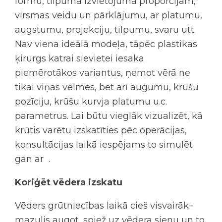
formu, tilpuma izvietojuma proporcijām,
virsmas veidu un pārklājumu, ar platumu,
augstumu, projekciju, tilpumu, svaru utt.
Nav viena ideālā modeļa, tāpēc plastikas
ķirurgs katrai sievietei iesaka
piemērotākos variantus, ņemot vērā ne
tikai viņas vēlmes, bet arī augumu, krūšu
pozīciju, krūšu kurvja platumu u.c.
parametrus. Lai būtu vieglāk vizualizēt, kā
krūtis varētu izskatīties pēc operācijas,
konsultācijas laikā iespējams to simulēt
gan ar .
Koriģēt vēdera izskatu
Vēders grūtniecības laikā cieš visvairāk–
mazulis augot, spiež uz vēdera sienu un to