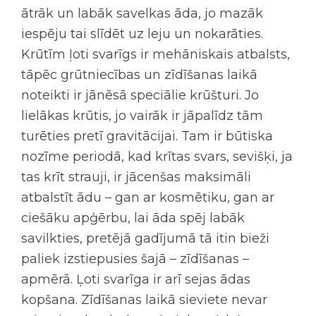
ātrāk un labāk savelkas āda, jo mazāk
iespēju tai slīdēt uz leju un nokarāties.
Krūtīm ļoti svarīgs ir mehāniskais atbalsts,
tāpēc grūtniecības un zīdīšanas laikā
noteikti ir jānēsā speciālie krūšturi. Jo
lielākas krūtis, jo vairāk ir jāpalīdz tām
turēties pretī gravitācijai. Tam ir būtiska
nozīme periodā, kad krītas svars, sevišķi, ja
tas krīt strauji, ir jācenšas maksimāli
atbalstīt ādu – gan ar kosmētiku, gan ar
ciešāku apģērbu, lai āda spēj labāk
savilkties, pretējā gadījumā tā itin bieži
paliek izstiepusies šajā – zīdīšanas –
apmērā. Ļoti svarīga ir arī sejas ādas
kopšana. Zīdīšanas laikā sieviete nevar