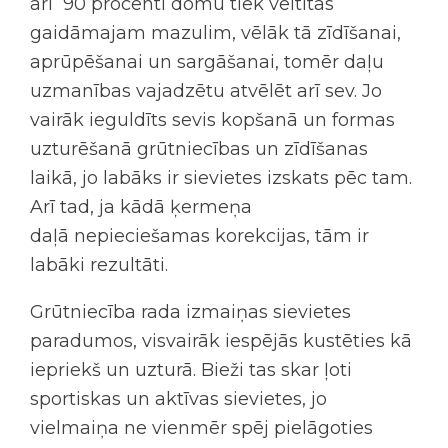
arī 90 procenti domu tiek veltītas
gaidāmajam mazulim, vēlāk tā zīdīšanai,
aprūpēšanai un sargāšanai, tomēr daļu
uzmanības vajadzētu atvēlēt arī sev. Jo
vairāk ieguldīts sevis kopšanā un formas
uzturēšanā grūtniecības un zīdīšanas
laikā, jo labāks ir sievietes izskats pēc tam.
Arī tad, ja kādā ķermeņa
daļā nepieciešamas korekcijas, tām ir
labāki rezultāti.
Grūtniecība rada izmaiņas sievietes
paradumos, visvairāk iespējās kustēties kā
iepriekš un uzturā. Bieži tas skar ļoti
sportiskas un aktīvas sievietes, jo
vielmaiņa ne vienmēr spēj pielāgoties