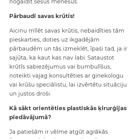
nogaidīt sešus mēnešus.
Pārbaudi savas krūtis!
Aicinu mīlēt savas krūtis, nebaidīties tām
pieskarties, doties uz ikgadējām
pārbaudēm un tās izmeklēt, īpaši tad, ja ir
sajūta, ka kaut kas nav labi. Sataustot
krūtīs sabiezējumus vai bumbulīšus,
noteikti vajag konsultēties ar ginekologu
vai krūšu speciālistu, lai izvērtētu situāciju
un justos droši.
Kā sākt orientēties plastiskās ķirurģijas
piedāvājumā?
Ja patiešām ir vēlme atgūt agrākās