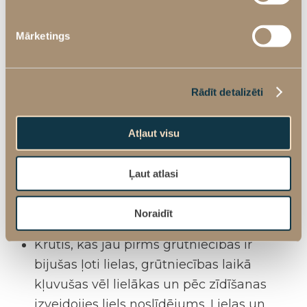
krūtis ir bijušas ļoti labas – ar skaistu
formu, labu tilpumu, sieviete ir bijusi
Mārketings
laimīga par savu krūšu izskatu. Taču
grūtniecības laikā tās ir kļuvušas
lielākas, bet zīdīšanas laikā saplakušas,
Rādīt detalizēti
āda vairs nav spējusi savilkties un ir
izveidojies krūšu noslīdējums. Lai atgūtu
Atļaut visu
krūšu izskatu, veicam krūšu pacelšanas
operāciju. Ja ir zudis arī tilpums, kas
Ļaut atlasi
visbiežāk pazūd krūšu augšpusē, krūšu
pacelšanu varam kombinēt ar implantu
Noraidīt
ievietošanu.
Krūtis, kas jau pirms grūtniecības ir
bijušas ļoti lielas, grūtniecības laikā
kļuvušas vēl lielākas un pēc zīdīšanas
izveidojies liels noslīdējums. Lielas un