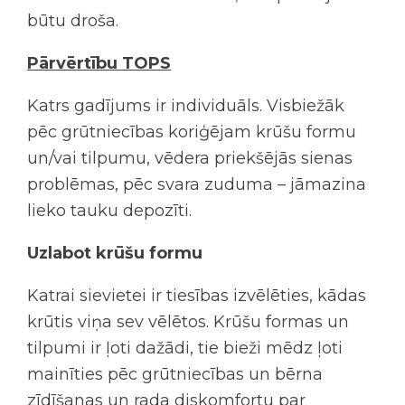
būtu droša.
Pārvērtību TOPS
Katrs gadījums ir individuāls. Visbiežāk
pēc grūtniecības koriģējam krūšu formu
un/vai tilpumu, vēdera priekšējās sienas
problēmas, pēc svara zuduma – jāmazina
lieko tauku depozīti.
Uzlabot krūšu formu
Katrai sievietei ir tiesības izvēlēties, kādas
krūtis viņa sev vēlētos. Krūšu formas un
tilpumi ir ļoti dažādi, tie bieži mēdz ļoti
mainīties pēc grūtniecības un bērna
zīdīšanas un rada diskomfortu par