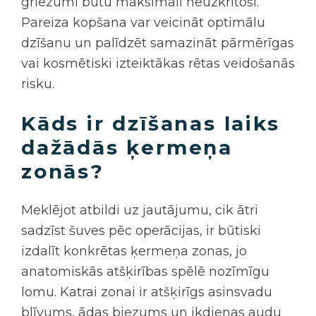
griezumi būtu maksimāli neuzkrītoši.
Pareiza kopšana var veicināt optimālu
dzīšanu un palīdzēt samazināt pārmērīgas
vai kosmētiski izteiktākas rētas veidošanās
risku.
Kāds ir dzīšanas laiks
dažādās ķermeņa
zonās?
Meklējot atbildi uz jautājumu, cik ātri
sadzīst šuves pēc operācijas, ir būtiski
izdalīt konkrētas ķermeņa zonas, jo
anatomiskās atšķirības spēlē nozīmīgu
lomu. Katrai zonai ir atšķirīgs asinsvadu
blīvums, ādas biezums un ikdienas audu