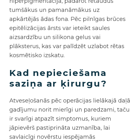
hiperpigmentācija, padarot rētaudus
tumšākus un pamanāmākus uz
apkārtējās ādas fona. Pēc pilnīgas brūces
epitēlizācijas ārsts var ieteikt saules
aizsardzību un silikona gelus vai
plāksterus, kas var palīdzēt uzlabot rētas
kosmētisko izskatu.
Kad nepieciešama
saziņa ar ķirurgu?
Atveseļošanās pēc operācijas lielākajā daļā
gadījumu norit mierīgi un paredzami, taču
ir svarīgi atpazīt simptomus, kuriem
jāpievērš pastiprināta uzmanība, lai
savlaicīgi novērstu iespējamās