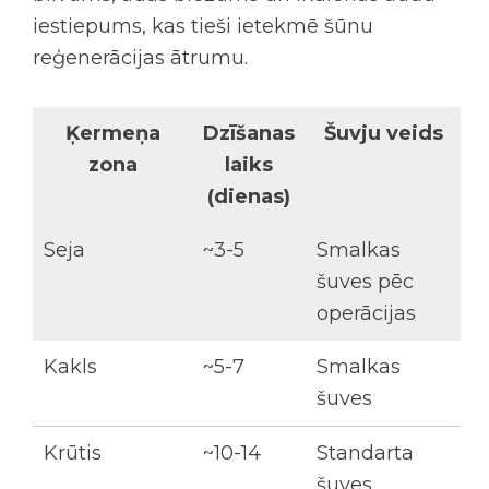
iestiepums, kas tieši ietekmē šūnu
reģenerācijas ātrumu.
Ķermeņa
Dzīšanas
Šuvju veids
zona
laiks
(dienas)
Seja
~3-5
Smalkas
šuves pēc
operācijas
Kakls
~5-7
Smalkas
šuves
Krūtis
~10-14
Standarta
šuves