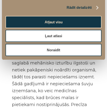
un operācijas specifikas tie var uzsūkties
Rādīt detalizēti
periodā no divām nedēļām līdz pat
vairākiem mēnešiem. Pašuzsūcošie
Atļaut visu
diegi var palīdzēt mazināt diskomfortu,
jo izpaliek šuvju izņemšanas procedūra,
Ļaut atlasi
un tos visbiežāk izmanto iekšējo audu
slāņu nostiprināšanai.
Noraidīt
Parastie diegi:
neuzsūcošie diegi
saglabā mehānisko izturību ilgstoši un
netiek pakāpeniski noārdīti organismā,
tādēļ tos parasti nepieciešams izņemt.
Šādā gadījumā ir nepieciešama šuvju
izņemšana, ko veic medicīnas
speciālists, kad brūces malas ir
pietiekami nostiprinājušās. Precīza