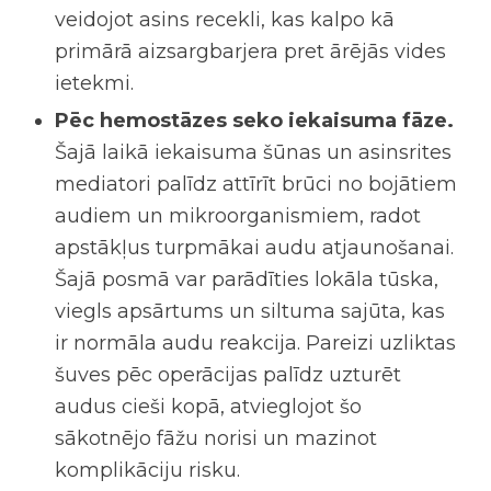
veidojot asins recekli, kas kalpo kā
primārā aizsargbarjera pret ārējās vides
ietekmi.
Pēc hemostāzes seko iekaisuma fāze.
Šajā laikā iekaisuma šūnas un asinsrites
mediatori palīdz attīrīt brūci no bojātiem
audiem un mikroorganismiem, radot
apstākļus turpmākai audu atjaunošanai.
Šajā posmā var parādīties lokāla tūska,
viegls apsārtums un siltuma sajūta, kas
ir normāla audu reakcija. Pareizi uzliktas
šuves pēc operācijas palīdz uzturēt
audus cieši kopā, atvieglojot šo
sākotnējo fāžu norisi un mazinot
komplikāciju risku.