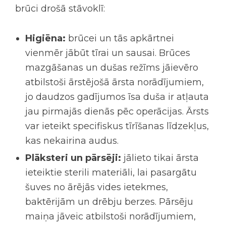
brūci drošā stāvoklī:
Higiēna:
brūcei un tās apkārtnei
vienmēr jābūt tīrai un sausai. Brūces
mazgāšanas un dušas režīms jāievēro
atbilstoši ārstējošā ārsta norādījumiem,
jo daudzos gadījumos īsa duša ir atļauta
jau pirmajās dienās pēc operācijas. Ārsts
var ieteikt specifiskus tīrīšanas līdzekļus,
kas nekairina audus.
Plāksteri un pārsēji:
jālieto tikai ārsta
ieteiktie sterili materiāli, lai pasargātu
šuves no ārējās vides ietekmes,
baktērijām un drēbju berzes. Pārsēju
maiņa jāveic atbilstoši norādījumiem,