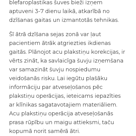
blefaroplastikas šuves bieži izņem
aptuveni 3-7 dienu laikā, atkarībā no
dzīšanas gaitas un izmantotās tehnikas.
Šī ātrā dzīšana sejas zonā var ļaut
pacientiem ātrāk atgriezties ikdienas
gaitās. Plānojot
acu plakstiņu korekcijas
, ir
vērts zināt, ka savlaicīga šuvju izņemšana
var samazināt šuvju nospiedumu
veidošanās risku. Lai iegūtu plašāku
informāciju par
atveseļošanos pēc
plakstiņu operācijas
, ieteicams iepazīties
ar klīnikas sagatavotajiem materiāliem.
Acu plakstiņu operācija atveseļošanās
prasa rūpību un maigu attieksmi, taču
kopumā norit samērā ātri.