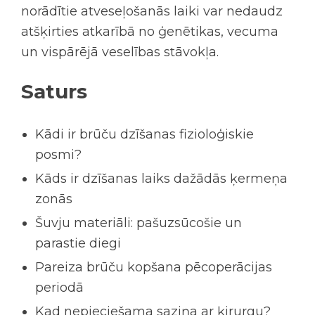
norādītie atveseļošanās laiki var nedaudz
atšķirties atkarībā no ģenētikas, vecuma
un vispārējā veselības stāvokļa.
Saturs
Kādi ir brūču dzīšanas fizioloģiskie
posmi?
Kāds ir dzīšanas laiks dažādās ķermeņa
zonās
Šuvju materiāli: pašuzsūcošie un
parastie diegi
Pareiza brūču kopšana pēcoperācijas
periodā
Kad nepieciešama saziņa ar ķirurgu?