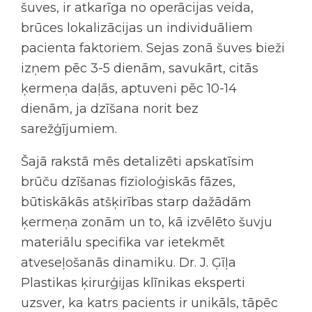
šuves, ir atkarīga no operācijas veida,
brūces lokalizācijas un individuāliem
pacienta faktoriem. Sejas zonā šuves bieži
izņem pēc 3-5 dienām, savukārt, citās
ķermeņa daļās, aptuveni pēc 10-14
dienām, ja dzīšana norit bez
sarežģījumiem.
Šajā rakstā mēs detalizēti apskatīsim
brūču dzīšanas fizioloģiskās fāzes,
būtiskākās atšķirības starp dažādām
ķermeņa zonām un to, kā izvēlēto šuvju
materiālu specifika var ietekmēt
atveseļošanās dinamiku. Dr. J. Ģīļa
Plastikas ķirurģijas klīnikas eksperti
uzsver, ka katrs pacients ir unikāls, tāpēc