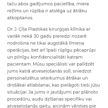
taču abos gadījumos pacietība, miera
režīms un rūpība ir atslēga uz ātrāku
atkopšanos.
Dr. J. Ģīļa Plastikas ķirurģijas klīnika ar
vairāk nekā 30 gadu pieredzi nozarē
nodrošina ne tikai augstākā līmeņa
operācijas, bet arī īpaši rūpīgu pēcaprūpi
un pilnīgu konfidencialitāti katram
pacientam. Mūsu speciālisti var palīdzēt
jums katrā atveseļošanās solī, sniedzot
personalizētus ieteikumus ātrākai un
drošākai atlabšanai, kas pielāgoti tieši jūsu
situācijai. Ja jums ir jautājumi par plānoto
procedūru, audu dzīšanas specifiku vai
atveseļošanās gaitu, aicinām vērsties pie