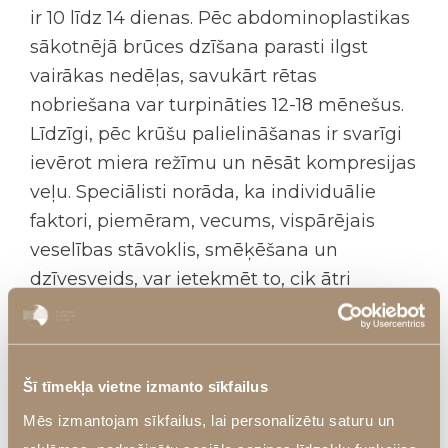
ir 10 līdz 14 dienas. Pēc abdominoplastikas
sākotnējā brūces dzīšana parasti ilgst
vairākas nedēļas, savukārt rētas
nobriešana var turpināties 12-18 mēnešus.
Līdzīgi, pēc
krūšu palielināšanas
ir svarīgi
ievērot miera režīmu un nēsāt kompresijas
veļu. Speciālisti norāda, ka individuālie
faktori, piemēram, vecums, vispārējais
veselības stāvoklis, smēķēšana un
dzīvesveids, var ietekmēt to, cik ātri
sadzīst šuves pēc operācijas un kā
veidosies rētaudi.
Šuvju materiāli:
Šī tīmekļa vietne izmanto sīkfailus
pašuzsūcošie un
Mēs izmantojam sīkfailus, lai personalizētu saturu un