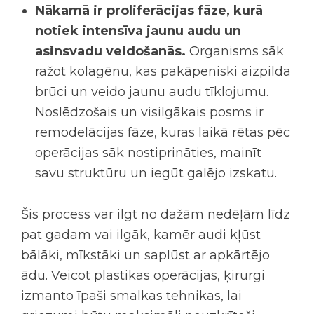
Nākamā ir proliferācijas fāze, kurā
notiek intensīva jaunu audu un
asinsvadu veidošanās.
Organisms sāk
ražot kolagēnu, kas pakāpeniski aizpilda
brūci un veido jaunu audu tīklojumu.
Noslēdzošais un visilgākais posms ir
remodelācijas fāze, kuras laikā rētas pēc
operācijas sāk nostiprināties, mainīt
savu struktūru un iegūt galējo izskatu.
Šis process var ilgt no dažām nedēļām līdz
pat gadam vai ilgāk, kamēr audi kļūst
bālāki, mīkstāki un saplūst ar apkārtējo
ādu. Veicot plastikas operācijas, ķirurgi
izmanto īpaši smalkas tehnikas, lai