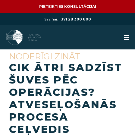
PIETEIKTIES KONSULTĀCIJAI
Saziņai:
+371 28 300 800
NODERĪGI ZINĀT
CIK ĀTRI SADZĪST
ŠUVES PĒC
OPERĀCIJAS?
ATVESEĻOŠANĀS
PROCESA
CEĻVEDIS