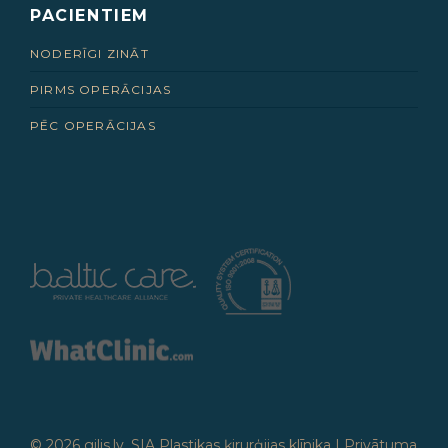
PACIENTIEM
NODERĪGI ZINĀT
PIRMS OPERĀCIJAS
PĒC OPERĀCIJAS
© 2026 gilis.lv, SIA Plastikas ķirurģijas klīnika |
Privātuma