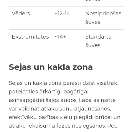
Vēders
~12-14
Nostiprinošas
šuves
Ekstremitātes
~14+
Standarta
šuves
Sejas un kakla zona
Sejas un kakla zona parasti dzīst visātrāk,
pateicoties ārkārtīgi bagātīgai
asinsapgādei šajos audos. Laba asinsrite
var veicināt ātrāku šūnu atjaunošanos,
efektīvāku barības vielu piegādi brūcei un
ātrāku iekaisuma fāzes noslēgšanos. Pēc