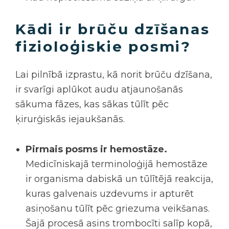
Kādi ir brūču dzīšanas
fizioloģiskie posmi?
Lai pilnībā izprastu, kā norit brūču dzīšana,
ir svarīgi aplūkot audu atjaunošanās
sākuma fāzes, kas sākas tūlīt pēc
ķirurģiskās iejaukšanās.
Pirmais posms ir hemostāze.
Medicīniskajā terminoloģijā hemostāze
ir organisma dabiskā un tūlītējā reakcija,
kuras galvenais uzdevums ir apturēt
asiņošanu tūlīt pēc griezuma veikšanas.
Šajā procesā asins trombocīti salīp kopā,