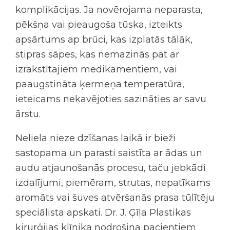
komplikācijas. Ja novērojama neparasta,
pēkšņa vai pieaugoša tūska, izteikts
apsārtums ap brūci, kas izplatās tālāk,
stipras sāpes, kas nemazinās pat ar
izrakstītajiem medikamentiem, vai
paaugstināta ķermeņa temperatūra,
ieteicams nekavējoties sazināties ar savu
ārstu.
Neliela nieze dzīšanas laikā ir bieži
sastopama un parasti saistīta ar ādas un
audu atjaunošanās procesu, taču jebkādi
izdalījumi, piemēram, strutas, nepatīkams
aromāts vai šuves atvēršanās prasa tūlītēju
speciālista apskati. Dr. J. Ģīļa Plastikas
ķirurģijas klīnika nodrošina pacientiem