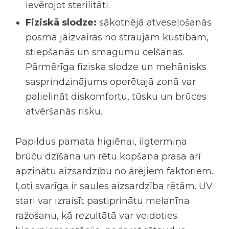
ievērojot sterilitāti.
Fiziskā slodze:
sākotnējā atveseļošanās
posmā jāizvairās no straujām kustībām,
stiepšanās un smagumu celšanas.
Pārmērīga fiziska slodze un mehānisks
sasprindzinājums operētajā zonā var
palielināt diskomfortu, tūsku un brūces
atvēršanās risku.
Papildus pamata higiēnai, ilgtermiņa
brūču dzīšana un rētu kopšana prasa arī
apzinātu aizsardzību no ārējiem faktoriem.
Ļoti svarīga ir saules aizsardzība rētām. UV
stari var izraisīt pastiprinātu melanīna
ražošanu, kā rezultātā var veidoties