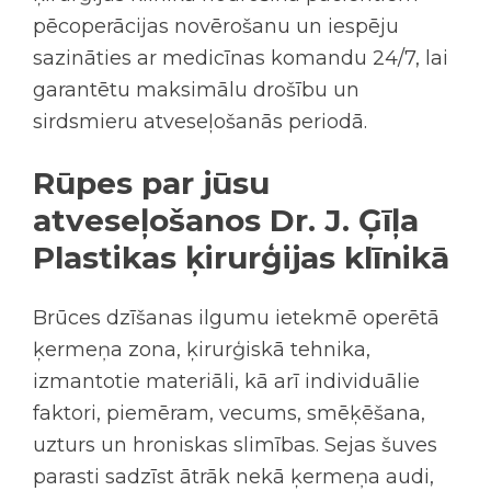
pēcoperācijas novērošanu un iespēju
sazināties ar medicīnas komandu 24/7, lai
garantētu maksimālu drošību un
sirdsmieru atveseļošanās periodā.
Rūpes par jūsu
atveseļošanos Dr. J. Ģīļa
Plastikas ķirurģijas klīnikā
Brūces dzīšanas ilgumu ietekmē operētā
ķermeņa zona, ķirurģiskā tehnika,
izmantotie materiāli, kā arī individuālie
faktori, piemēram, vecums, smēķēšana,
uzturs un hroniskas slimības. Sejas šuves
parasti sadzīst ātrāk nekā ķermeņa audi,