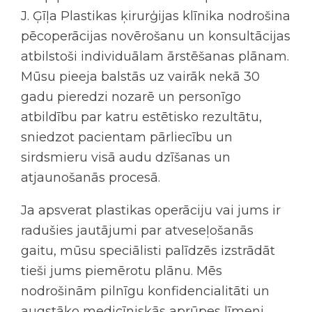
J. Ģīļa Plastikas ķirurģijas klīnika nodrošina
pēcoperācijas novērošanu un konsultācijas
atbilstoši individuālam ārstēšanas plānam.
Mūsu pieeja balstās uz vairāk nekā 30
gadu pieredzi nozarē un personīgo
atbildību par katru estētisko rezultātu,
sniedzot pacientam pārliecību un
sirdsmieru visā audu dzīšanas un
atjaunošanās procesā.
Ja apsverat plastikas operāciju vai jums ir
radušies jautājumi par atveseļošanās
gaitu, mūsu speciālisti palīdzēs izstrādāt
tieši jums piemērotu plānu. Mēs
nodrošinām pilnīgu konfidencialitāti un
augstāko medicīniskās aprūpes līmeni