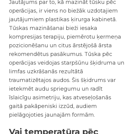
Jautājums par to,
kā mazināt tūsku pēc
operācijas
, ir viens no biežāk uzdotajiem
jautājumiem plastikas ķirurga kabinetā.
Tūskas mazināšanai bieži iesaka
kompresijas terapiju, piemērotu ķermeņa
pozicionēšanu un citus ārstējošā ārsta
rekomendētus pasākumus. Tūska pēc
operācijas veidojas starpšūnu šķidruma un
limfas uzkrāšanās rezultātā
traumatizētajos audos. Šis šķidrums var
ietekmēt audu spriegumu un radīt
īslaicīgu asimetriju, kas atveseļošanās
gaitā pakāpeniski izzūd, audiem
pielāgojoties jaunajām formām.
Vai temperatūra pēc