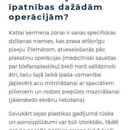
īpatnības dažādām
operācijām?
Katrai ķermeņa zonai ir savas specifiskas
dzīšanas nianses, kas prasa atšķirīgu
pieeju. Piemēram,
atveseļošanās pēc
plakstiņu operācijas
(medicīniski sauktas
par blefaroplastiku) bieži norit salīdzinoši
ātri, taču šajā laikā īpaša uzmanība
jāpievērš acu mitrināšanai ar speciāliem
pilieniem un redzes piepūles mazināšanai
(jāierobežo ekrānu lietošana).
Savukārt sejas plastikas gadījumā tūska
un asinsizplūdumi var būt izteiktāki, tādēļ