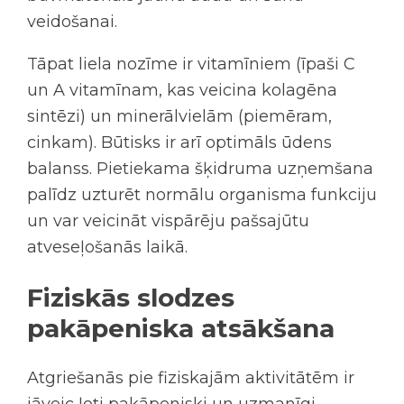
veidošanai.
Tāpat liela nozīme ir vitamīniem (īpaši C
un A vitamīnam, kas veicina kolagēna
sintēzi) un minerālvielām (piemēram,
cinkam). Būtisks ir arī optimāls ūdens
balanss. Pietiekama šķidruma uzņemšana
palīdz uzturēt normālu organisma funkciju
un var veicināt vispārēju pašsajūtu
atveseļošanās laikā.
Fiziskās slodzes
pakāpeniska atsākšana
Atgriešanās pie fiziskajām aktivitātēm ir
jāveic ļoti pakāpeniski un uzmanīgi,