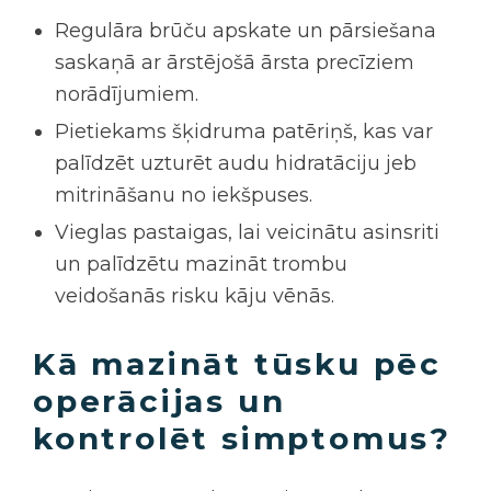
Regulāra brūču apskate un pārsiešana
saskaņā ar ārstējošā ārsta precīziem
norādījumiem.
Pietiekams šķidruma patēriņš, kas var
palīdzēt uzturēt audu hidratāciju jeb
mitrināšanu no iekšpuses.
Vieglas pastaigas, lai veicinātu asinsriti
un palīdzētu mazināt trombu
veidošanās risku kāju vēnās.
Kā mazināt tūsku pēc
operācijas un
kontrolēt simptomus?