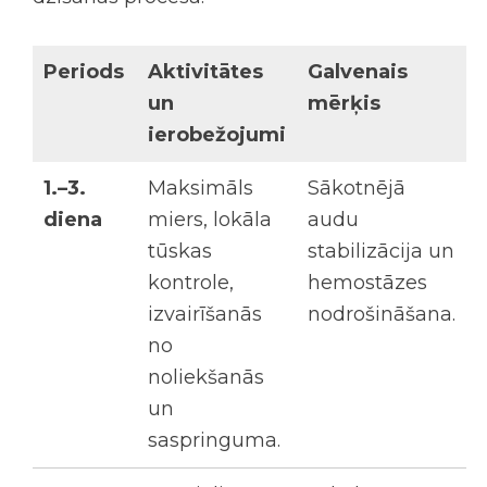
Periods
Aktivitātes
Galvenais
un
mērķis
ierobežojumi
1.–3.
Maksimāls
Sākotnējā
diena
miers, lokāla
audu
tūskas
stabilizācija un
kontrole,
hemostāzes
izvairīšanās
nodrošināšana.
no
noliekšanās
un
saspringuma.