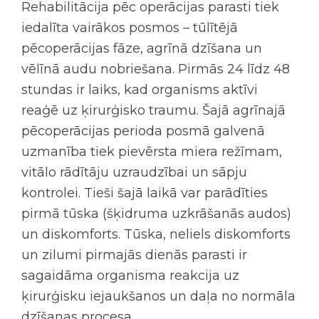
Rehabilitācija pēc operācijas parasti tiek
iedalīta vairākos posmos – tūlītējā
pēcoperācijas fāze, agrīnā dzīšana un
vēlīnā audu nobriešana. Pirmās 24 līdz 48
stundas ir laiks, kad organisms aktīvi
reaģē uz ķirurģisko traumu. Šajā agrīnajā
pēcoperācijas perioda
posmā galvenā
uzmanība tiek pievērsta miera režīmam,
vitālo rādītāju uzraudzībai un sāpju
kontrolei. Tieši šajā laikā var parādīties
pirmā tūska (šķidruma uzkrāšanās audos)
un diskomforts. Tūska, neliels diskomforts
un zilumi pirmajās dienās parasti ir
sagaidāma organisma reakcija uz
ķirurģisku iejaukšanos un daļa no normāla
dzīšanas procesa.