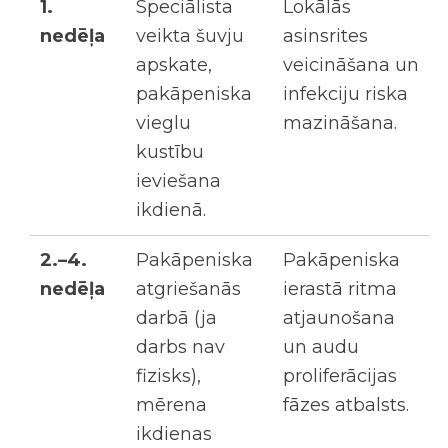
1.
Speciālista
Lokālās
nedēļa
veikta šuvju
asinsrites
apskate,
veicināšana un
pakāpeniska
infekciju riska
vieglu
mazināšana.
kustību
ieviešana
ikdienā.
2.–4.
Pakāpeniska
Pakāpeniska
nedēļa
atgriešanās
ierastā ritma
darbā (ja
atjaunošana
darbs nav
un audu
fizisks),
proliferācijas
mērena
fāzes atbalsts.
ikdienas