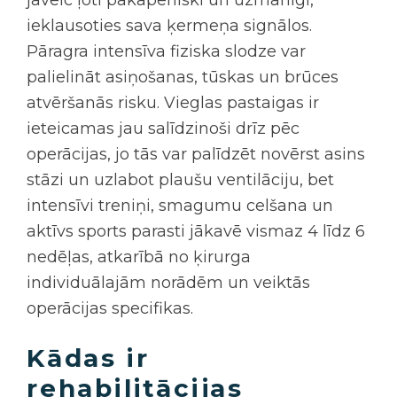
ieklausoties sava ķermeņa signālos.
Pāragra intensīva fiziska slodze var
palielināt asiņošanas, tūskas un brūces
atvēršanās risku. Vieglas pastaigas ir
ieteicamas jau salīdzinoši drīz pēc
operācijas, jo tās var palīdzēt novērst asins
stāzi un uzlabot plaušu ventilāciju, bet
intensīvi treniņi, smagumu celšana un
aktīvs sports parasti jākavē vismaz 4 līdz 6
nedēļas, atkarībā no ķirurga
individuālajām norādēm un veiktās
operācijas specifikas.
Kādas ir
rehabilitācijas