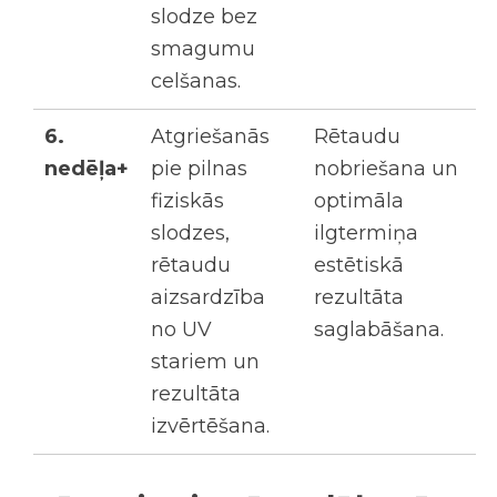
slodze bez
smagumu
celšanas.
6.
Atgriešanās
Rētaudu
nedēļa+
pie pilnas
nobriešana un
fiziskās
optimāla
slodzes,
ilgtermiņa
rētaudu
estētiskā
aizsardzība
rezultāta
no UV
saglabāšana.
stariem un
rezultāta
izvērtēšana.