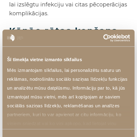
lai izslēgtu infekciju vai citas pēcoperācijas
komplikācijas.
Kāpēc rētas kopšana
pēc operācijas ir
būtiska estētiskam
rezultātam?
Šī tīmekļa vietne izmanto sīkfailus
Mēs izmantojam sīkfailus, lai personalizētu saturu un
Rūpīga
rētas kopšana pēc operācijas
var
reklāmas, nodrošinātu sociālo saziņas līdzekļu funkcijas
palīdzēt uzlabot rētas izskatu un
un analizētu mūsu datplūsmu. Informāciju par to, kā jūs
samazināt pārmērīgas rētaudu veidošanās
izmantojat mūsu vietni, mēs arī kopīgojam ar saviem
risku. Ir svarīgi atcerēties, ka rētaudi pēc
sociālās saziņas līdzekļu, reklamēšanas un analīzes
operācijas nav statiski – tie turpina
partneriem, kuri to var apvienot ar citu informāciju, ko
mainīties, pārveidoties un nobriest pat līdz
viņiem sniedzat vai ko viņi apkopo, kad lietojat viņu
12 mēnešiem vai ilgāk. Dzīšanas process
pakalpojumus. Vairāk informācija
Privātuma politika