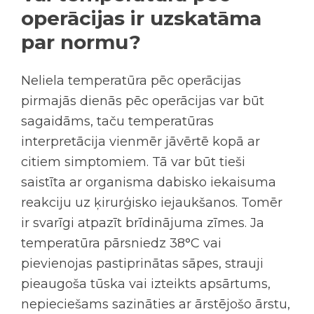
operācijas ir uzskatāma
par normu?
Neliela
temperatūra pēc operācijas
pirmajās dienās pēc operācijas var būt
sagaidāms, taču temperatūras
interpretācija vienmēr jāvērtē kopā ar
citiem simptomiem.
Tā var būt tieši
saistīta ar organisma dabisko iekaisuma
reakciju uz ķirurģisko iejaukšanos. Tomēr
ir svarīgi atpazīt brīdinājuma zīmes. Ja
temperatūra pārsniedz 38°C vai
pievienojas pastiprinātas sāpes, strauji
pieaugoša tūska vai izteikts apsārtums,
nepieciešams sazināties ar ārstējošo ārstu,