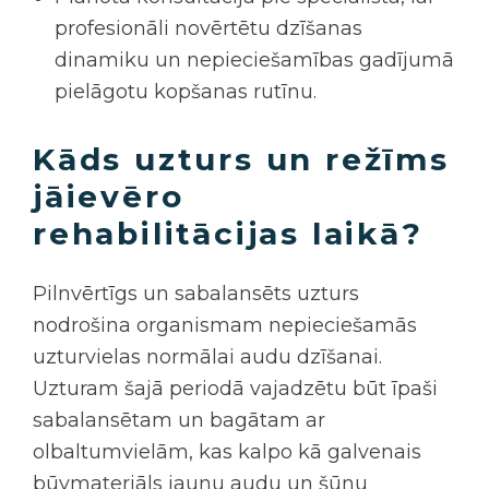
profesionāli novērtētu dzīšanas
dinamiku un nepieciešamības gadījumā
pielāgotu kopšanas rutīnu.
Kāds uzturs un režīms
jāievēro
rehabilitācijas laikā?
Pilnvērtīgs un sabalansēts uzturs
nodrošina organismam nepieciešamās
uzturvielas normālai audu dzīšanai.
Uzturam šajā periodā vajadzētu būt īpaši
sabalansētam un bagātam ar
olbaltumvielām, kas kalpo kā galvenais
būvmateriāls jaunu audu un šūnu