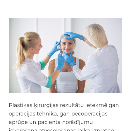
Plastikas ķirurģijas rezultātu ietekmē gan
operācijas tehnika, gan pēcoperācijas
aprūpe un pacienta norādījumu
ievērošana atveseļošanās laikā. Izpratne