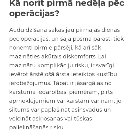
Kā norit pirmā nedēļa pēc
operācijas?
Audu dzīšana sākas jau pirmajās dienās
pēc operācijas, un šajā posmā parasti tiek
noņemti pirmie pārsēji, kā arī sāk
mazināties akūtais diskomforts. Lai
mazinātu komplikāciju risku, ir svarīgi
ievērot ārstējošā ārsta ieteiktos kustību
ierobežojumus. Tāpat ir jāsargājas no
karstuma iedarbības, piemēram, pirts
apmeklējumiem vai karstām vannām, jo
siltums var paplašināt asinsvadus un
veicināt asiņošanas vai tūskas
palielināšanās risku.