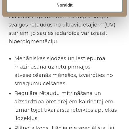
Noraidīt
rētaudu sabiezēšanu un uzlabotu to
elastību. Papildus tam, svarīgi ir sargāt
svaigos rētaudus no ultravioletajiem (UV)
stariem, jo saules iedarbība var izraisīt
hiperpigmentāciju.
Mehāniskas slodzes un iestiepuma
mazināšana uz rētu pirmajos
atveseļošanās mēnešos, izvairoties no
smagumu celšanas.
Regulāra rētaudu mitrināšana un
aizsardzība pret ārējiem kairinātājiem,
izmantojot tikai ārsta ieteiktos aptiekas
līdzekļus.
Plānota konsultācija pie speciālista, lai