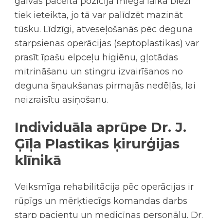
galvas pacelta pozīcija miega laikā bieži
tiek ieteikta, jo tā var palīdzēt mazināt
tūsku. Līdzīgi, atveseļošanās
pēc deguna
starpsienas operācijas
(septoplastikas) var
prasīt īpašu elpceļu higiēnu, gļotādas
mitrināšanu un stingru izvairīšanos no
deguna šņaukšanas pirmajās nedēļās, lai
neizraisītu asiņošanu.
Individuāla aprūpe Dr. J.
Ģīļa Plastikas ķirurģijas
klīnikā
Veiksmīga rehabilitācija pēc operācijas ir
rūpīgs un mērķtiecīgs komandas darbs
starp pacientu un medicīnas personālu. Dr.