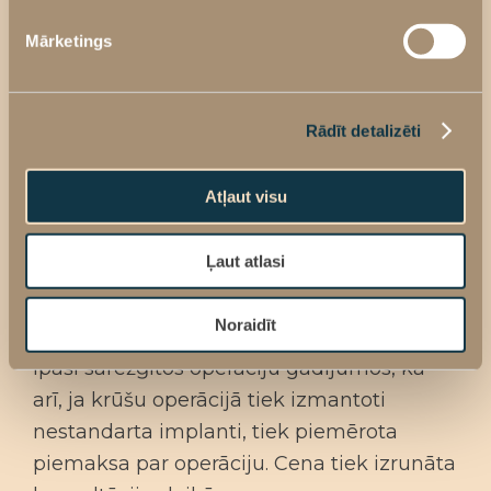
(implanti, narkozes izdevumi,
Mārketings
medikamenti, izmantotie materiāli,
operācijas zāles izmaksas)
Uzturēšanās laiks stacionārā līdz 1
Rādīt detalizēti
diennaktij
Ķirurga honorārs, personāla atalgojums,
Atļaut visu
nodokļi
Pēcoperācijas aprūpe klīnikā
Ļaut atlasi
Noraidīt
Īpaši sarežģītos operāciju gadījumos, kā
arī, ja krūšu operācijā tiek izmantoti
nestandarta implanti, tiek piemērota
piemaksa par operāciju. Cena tiek izrunāta