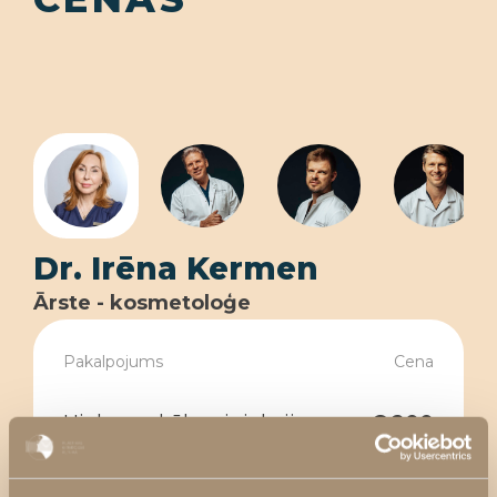
Dr. Irēna Kermen
Ārste - kosmetoloģe
Pakalpojums
Cena
Hialuronskābes injekcijas
no € 200
Botulīna toksīna injekcijas (1
€