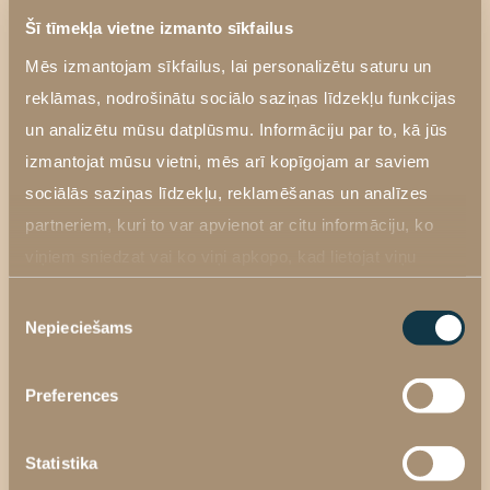
zona)
210
Šī tīmekļa vietne izmanto sīkfailus
Botulīna toksīna injekcijas (2
€
Mēs izmantojam sīkfailus, lai personalizētu saturu un
zonas)
250
reklāmas, nodrošinātu sociālo saziņas līdzekļu funkcijas
un analizētu mūsu datplūsmu. Informāciju par to, kā jūs
Botulīna toksīna injekcijas (3
€
izmantojat mūsu vietni, mēs arī kopīgojam ar saviem
zonas)
350
sociālās saziņas līdzekļu, reklamēšanas un analīzes
partneriem, kuri to var apvienot ar citu informāciju, ko
Hiperhidrozes korekcija
€ 450
viņiem sniedzat vai ko viņi apkopo, kad lietojat viņu
pakalpojumus. Vairāk informācija
Privātuma politika
Piekrišanas
sadaļā šeit
.
Nepieciešams
izvēle
Preferences
Operācijas/procedūras izmaksās Ietilpst:
Statistika
Maksa par operāciju vai procedūru