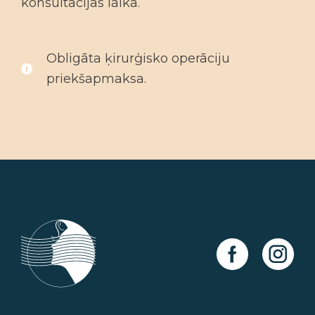
konsultācijas laikā.
Obligāta ķirurģisko operāciju
priekšapmaksa.