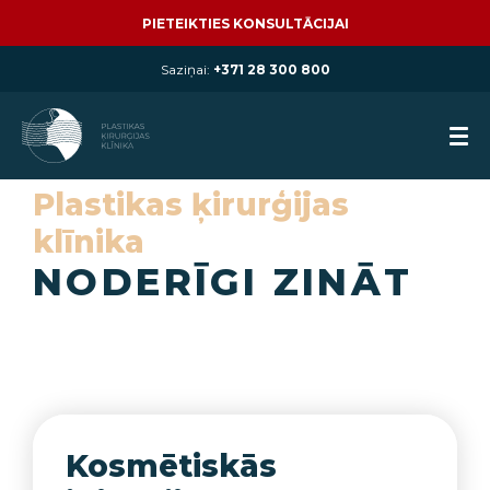
PIETEIKTIES KONSULTĀCIJAI
Saziņai:
+371 28 300 800
Plastikas ķirurģijas
klīnika
NODERĪGI ZINĀT
Kosmētiskās