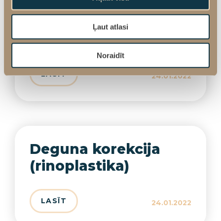
Sejas un kakla ādas
kosmētiskās
Ļaut atlasi
operācijas
Noraidīt
LASĪT
24.01.2022
Deguna korekcija
(rinoplastika)
LASĪT
24.01.2022