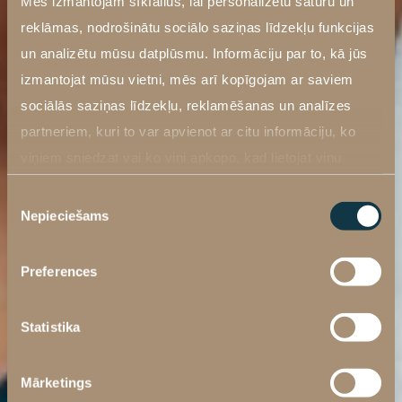
Mēs izmantojam sīkfailus, lai personalizētu saturu un
reklāmas, nodrošinātu sociālo saziņas līdzekļu funkcijas
un analizētu mūsu datplūsmu. Informāciju par to, kā jūs
izmantojat mūsu vietni, mēs arī kopīgojam ar saviem
sociālās saziņas līdzekļu, reklamēšanas un analīzes
partneriem, kuri to var apvienot ar citu informāciju, ko
viņiem sniedzat vai ko viņi apkopo, kad lietojat viņu
pakalpojumus. Vairāk informācija
Privātuma politika
Piekrišanas
sadaļā šeit
.
Nepieciešams
izvēle
Preferences
Statistika
Mārketings