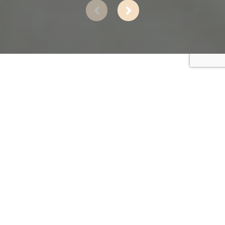
PLASTIKAS ĶIRURĢIJAS KLĪNIKA
KĀPĒC
IZVĒLĒTIES
MŪSU KLĪNIKU?